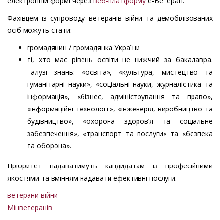
електронній формі через
веб-платформу
е-Ветеран.
Фахівцем із супроводу ветеранів війни та демобілізованих
осіб можуть стати:
громадянин / громадянка України
ті, хто має рівень освіти не нижчий за бакалавра.
Галузі знань: «освіта», «культура, мистецтво та
гуманітарні науки», «соціальні науки, журналістика та
інформація», «бізнес, адміністрування та право»,
«інформаційні технології», «інженерія, виробництво та
будівництво», «охорона здоров’я та соціальне
забезпечення», «транспорт та послуги» та «безпека
та оборона».
Пріоритет надаватимуть кандидатам із професійними
якостями та вмінням надавати ефективні послуги.
ветерани війни
Мінветеранів