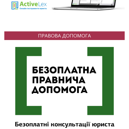
ПРАВОВА ДОПОМОГА