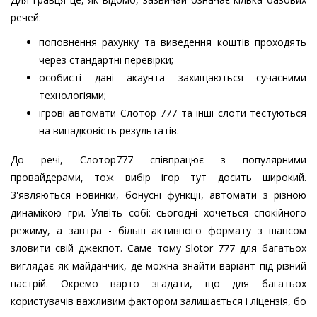
речей:
поповнення рахунку та виведення коштів проходять
через стандартні перевірки;
особисті дані акаунта захищаються сучасними
технологіями;
ігрові автомати Слотор 777 та інші слоти тестуються
на випадковість результатів.
До речі, Слотор777 співпрацює з популярними
провайдерами, тож вибір ігор тут досить широкий.
З'являються новинки, бонусні функції, автомати з різною
динамікою гри. Уявіть собі: сьогодні хочеться спокійного
режиму, а завтра - більш активного формату з шансом
зловити свій джекпот. Саме тому Slotor 777 для багатьох
виглядає як майданчик, де можна знайти варіант під різний
настрій. Окремо варто згадати, що для багатьох
користувачів важливим фактором залишається і ліцензія, бо