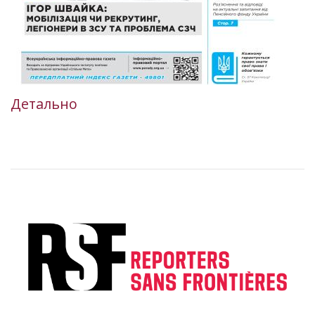
Детально