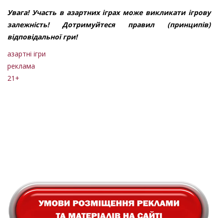
Увага! Участь в азартних іграх може викликати ігрову
залежність! Дотримуйтеся правил (принципів)
відповідальної гри!
азартні ігри
реклама
21+