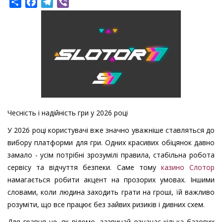
Share
Facebook
Telegram
Viber
Чесність і надійність гри у 2026 році
У 2026 році користувачі вже значно уважніше ставляться до
вибору платформи для гри. Одних красивих обіцянок давно
замало - усім потрібні зрозумілі правила, стабільна робота
сервісу та відчуття безпеки. Саме тому
казино Слотор
намагається робити акцент на прозорих умовах. Іншими
словами, коли людина заходить грати на гроші, їй важливо
розуміти, що все працює без зайвих ризиків і дивних схем.
Для гравця це, як відомо, зазвичай означає кілька базових