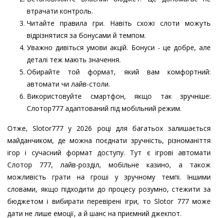
втрачати контроль.
Читайте правила гри. Навіть схожі слоти можуть
відрізнятися за бонусами й темпом.
Уважно дивіться умови акцій. Бонуси - це добре, але
деталі теж мають значення.
Обирайте той формат, який вам комфортний:
автомати чи лайв-столи.
Використовуйте смартфон, якщо так зручніше:
Слотор777 адаптований під мобільний режим.
Отже, Slotor777 у 2026 році для багатьох залишається
майданчиком, де можна поєднати зручність, різноманіття
ігор і сучасний формат доступу. Тут є ігрові автомати
Слотор 777, лайв-розділ, мобільне казино, а також
можливість грати на гроші у зручному темпі. Іншими
словами, якщо підходити до процесу розумно, стежити за
бюджетом і вибирати перевірені ігри, то Slotor 777 може
дати не лише емоції, а й шанс на приємний джекпот.