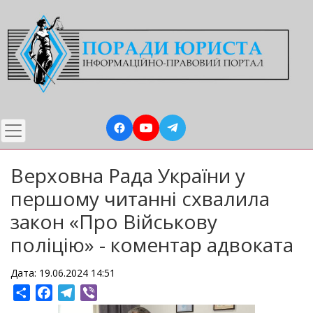
Перейти
до
основного
вмісту
Верховна Рада України у
першому читанні схвалила
закон «Про Військову
поліцію» - коментар адвоката
Дата: 19.06.2024 14:51
Share
Facebook
Telegram
Viber