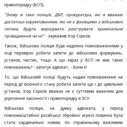
правопорядку (ВСП).
"Знову ж таки поліція, ДБР, прокуратура, які я вважаю
достатньо корумпованими, які не є фахівцями з військових
питань будуть вирішувати реєструвати кримінальне
провадження чи ні!"
- зауважив Ігор Сєрков.
Також, Військова поліція буде наділена повноваженнями у
ході перевірок робити запити до військових формувань,
установ, частин, тощо. А що зараз у ВСП не має таких
повноважень? - запитує адвокат, - Вони є!
То, що Військовій поліції будуть надані повноваження на
період дії воєнного стану робити запити ще і до цивільних
установ, Ігор Сєрков вважає не є суттєвим важелем для
укріплення законності і правопорядку в ЗСУ.
Військова поліція, на думку адвоката, у період
повномасштабної російської збройної агресіі повинна була
стати кардинально новим, по справжньому важливим