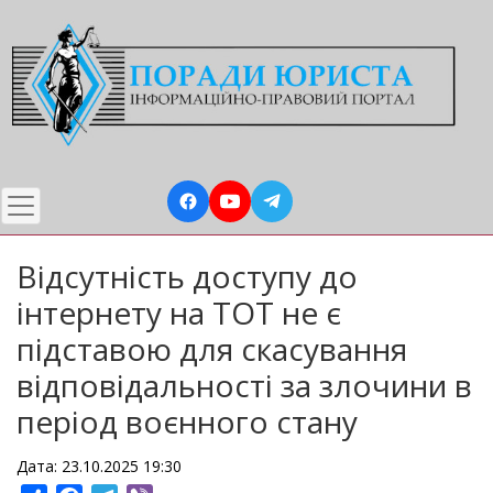
Перейти
до
основного
вмісту
Відсутність доступу до
інтернету на ТОТ не є
підставою для скасування
відповідальності за злочини в
період воєнного стану
Дата: 23.10.2025 19:30