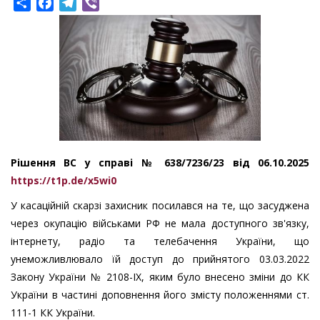
Share
Facebook
Telegram
Viber
Рішення ВС у справі № 638/7236/23 від 06.10.2025
https://t1p.de/x5wi0
У касаційній скарзі захисник посилався на те, що засуджена
через окупацію військами РФ не мала доступного зв'язку,
інтернету, радіо та телебачення України, що
унеможливлювало їй доступ до прийнятого 03.03.2022
Закону України № 2108-ІХ, яким було внесено зміни до КК
України в частині доповнення його змісту положеннями ст.
111-1 КК України.