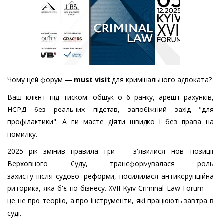
Чому цей форум —
must
visit
для кримінального адвоката?
Ваш клієнт під тиском: обшук о 6 ранку, арешт рахунків,
НСРД без реальних підстав, запобіжний захід "для
профілактики". А ви маєте діяти швидко і без права на
помилку.
2025 рік змінив правила гри — з'явилися нові позиції
Верховного Суду, трансформувалася роль
захисту після судової реформи, посилилася антикорупційна
риторика, яка б'є по бізнесу. XVII Kyiv Criminal Law Forum —
це не про теорію, а про інструменти, які працюють завтра в
суді.