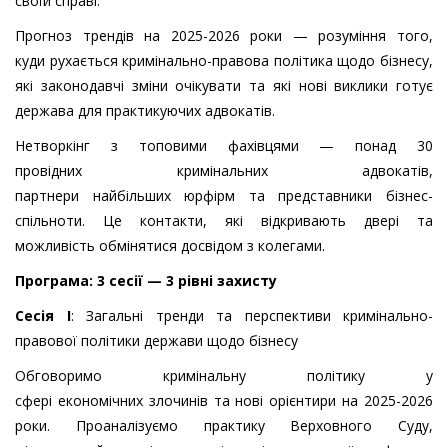
своїй справі.
Прогноз трендів на 2025-2026 роки — розуміння того,
куди рухається кримінально-правова політика щодо бізнесу,
які законодавчі зміни очікувати та які нові виклики готує
держава для практикуючих адвокатів.
Нетворкінг з топовими фахівцями — понад 30
провідних кримінальних адвокатів,
партнери найбільших юрфірм та представники бізнес-
спільноти. Це контакти, які відкривають двері та
можливість обмінятися досвідом з колегами.
Прог
рама
: 3
сесії
— 3
рівні
захисту
Сесія
І
: Загальні тренди та перспективи кримінально-
правової політики держави щодо бізнесу
Обговоримо кримінальну політику у
сфері економічних злочинів та нові орієнтири на 2025-2026
роки. Проаналізуємо практику Верховного Суду,