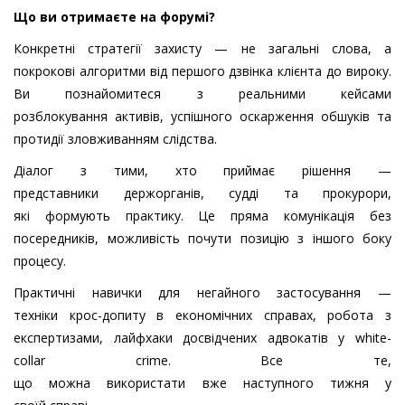
Що
ви
отримаєте
на
форумі
?
Конкретні стратегії захисту — не загальні слова, а
покрокові алгоритми від першого дзвінка клієнта до вироку.
Ви познайомитеся з реальними кейсами
розблокування активів, успішного оскарження обшуків та
протидії зловживанням слідства.
Діалог з тими, хто приймає рішення —
представники держорганів, судді та прокурори,
які формують практику. Це пряма комунікація без
посередників, можливість почути позицію з іншого боку
процесу.
Практичні навички для негайного застосування —
техніки крос-допиту в економічних справах, робота з
експертизами, лайфхаки досвідчених адвокатів у white-
collar crime. Все те,
що можна використати вже наступного тижня у