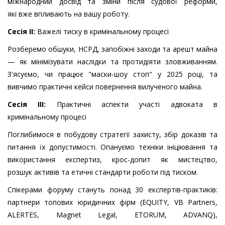
міжнародний досвід та зміни після судової реформи,
які вже впливають на вашу роботу.
Сесія
ІІ:
Важелі тиску в кримінальному процесі
Розберемо обшуки, НСРД, запобіжні заходи та арешт майна
— як мінімізувати наслідки та протидіяти зловживанням.
З'ясуємо, чи працює "маски-шоу стоп" у 2025 році, та
вивчимо практичні кейси повернення вилученого майна.
Сесія
ІІІ:
Практичні аспекти участі адвоката в
кримінальному процесі
Поглибимося в побудову стратегії захисту, збір доказів та
питання їх допустимості. Опануємо техніки ініціювання та
використання експертиз, крос-допит як мистецтво,
розшук активів та етичні стандарти роботи під тиском.
Спікерами форуму стануть понад 30 експертів-практиків:
партнери топових юридичних фірм (EQUITY, VB Partners,
ALERTES, Magnet Legal, ETORUM, ADVANQ),