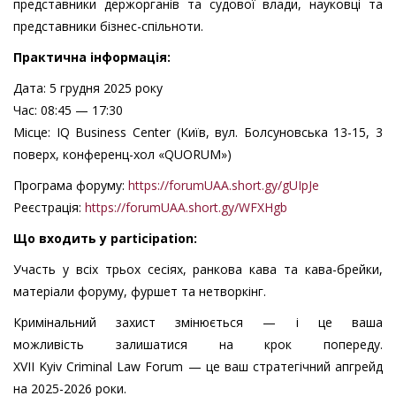
представники держорганів та судової влади, науковці та
представники бізнес-спільноти.
Практична
інформація
:
Дата: 5 грудня 2025 року
Час: 08:45 — 17:30
Місце: IQ Business Center (Київ, вул. Болсуновська 13-15, 3
поверх, конференц-хол «QUORUM»)
Програма форуму:
https://forumUAA.short.gy/gUIpJe
Реєстрація:
https://forumUAA.short.gy/WFXHgb
Що
входить у
participation
:
Участь у всіх трьох сесіях, ранкова кава та кава-брейки,
матеріали форуму, фуршет та нетворкінг.
Кримінальний захист змінюється — і це ваша
можливість залишатися на крок попереду.
XVII Kyiv Criminal Law Forum — це ваш стратегічний апгрейд
на 2025-2026 роки.