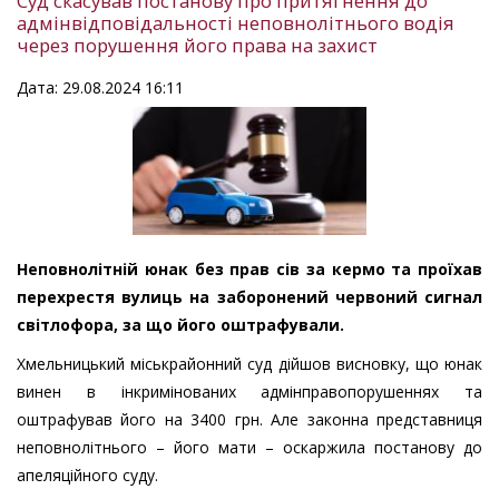
Суд скасував постанову про притягнення до
адмінвідповідальності неповнолітнього водія
через порушення його права на захист
Дата: 29.08.2024 16:11
Неповнолітній юнак без прав сів за кермо та проїхав
перехрестя вулиць на заборонений червоний сигнал
світлофора, за що його оштрафували.
Хмельницький міськрайонний суд дійшов висновку, що юнак
винен в інкримінованих адмінправопорушеннях та
оштрафував його на 3400 грн. Але законна представниця
неповнолітнього – його мати – оскаржила постанову до
апеляційного суду.