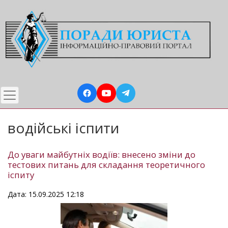
Перейти
до
основного
вмісту
водійські іспити
До уваги майбутніх водіїв: внесено зміни до
тестових питань для складання теоретичного
іспиту
Дата: 15.09.2025 12:18