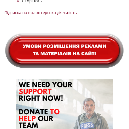
Попередня
‹‹
Сторінка 2
Розбивка
сторінка
на
Підписка на волонтерська діяльність
сторінки