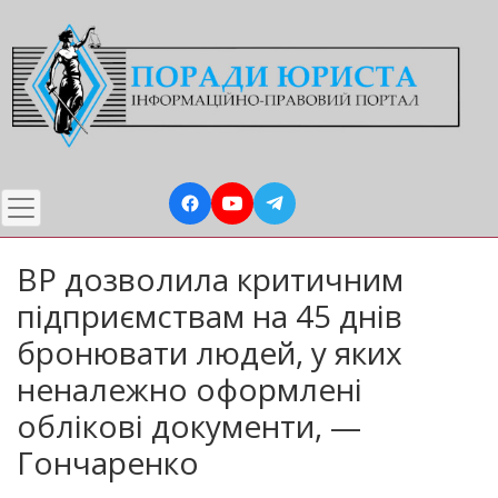
Перейти
до
основного
вмісту
ВР дозволила критичним
підприємствам на 45 днів
бронювати людей, у яких
неналежно оформлені
облікові документи, —
Гончаренко