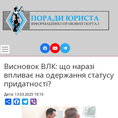
Перейти
до
основного
вмісту
Висновок ВЛК: що наразі
впливає на одержання статусу
придатності?
Дата: 13.03.2025 10:10
Share
Facebook
Telegram
Viber