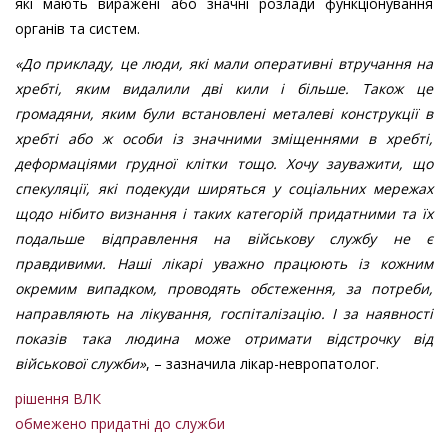
які мають виражені або значні розлади функціонування
органів та систем.
«До прикладу, це люди, які мали оперативні втручання на
хребті, яким видалили дві кили і більше. Також це
громадяни, яким були встановлені металеві конструкції в
хребті або ж особи із значними зміщеннями в хребті,
деформаціями грудної клітки тощо. Хочу зауважити, що
спекуляції, які подекуди ширяться у соціальних мережах
щодо нібито визнання і таких категорій придатними та їх
подальше відправлення на військову службу не є
правдивими. Наші лікарі уважно працюють із кожним
окремим випадком, проводять обстеження, за потреби,
направляють на лікування, госпіталізацію. І за наявності
показів така людина може отримати відстрочку від
військової служби»
, – зазначила лікар-невропатолог.
рішення ВЛК
обмежено придатні до служби