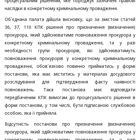
процесуальним рішенням, яке породжує зазначені правові
наслідки в конкретному кримінальному провадженні.
Об`єднана палата дійшла висновку, що за змістом статей
36, 37, 110 КПК рішення про призначення (визначення)
прокурора, який здійснюватиме повноваження прокурора у
конкретному кримінальному провадженні, та у разі
необхідності групи прокурорів, які здійснюватимуть
повноваження прокурорів у конкретному кримінальному
провадженні, обов`язково повинно прийматись у формі
постанови, яка має міститись у матеріалах досудового
розслідування для підтвердження факту наявності
повноважень. Така постанова має відповідати
передбаченим КПК вимогам до процесуального рішення в
формі постанови, у том числі, бути підписаною службовою
особою, яка її прийняла.
Відсутність постанови про призначення (визначення)
прокурора, який здійснюватиме повноваження прокурора у
конкретному кримінальному провадженні, та у разі