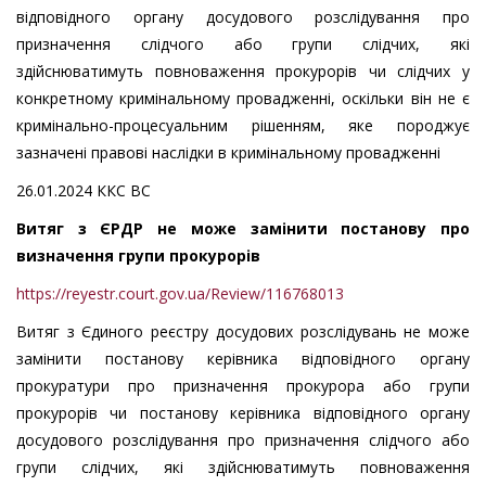
відповідного органу досудового розслідування про
призначення слідчого або групи слідчих, які
здійснюватимуть повноваження прокурорів чи слідчих у
конкретному кримінальному провадженні, оскільки він не є
кримінально-процесуальним рішенням, яке породжує
зазначені правові наслідки в кримінальному провадженні
26.01.2024 ККС ВС
Витяг з ЄРДР не може замінити постанову про
визначення групи прокурорів
https://reyestr.court.gov.ua/Review/116768013
Витяг з Єдиного реєстру досудових розслідувань не може
замінити постанову керівника відповідного органу
прокуратури про призначення прокурора або групи
прокурорів чи постанову керівника відповідного органу
досудового розслідування про призначення слідчого або
групи слідчих, які здійснюватимуть повноваження