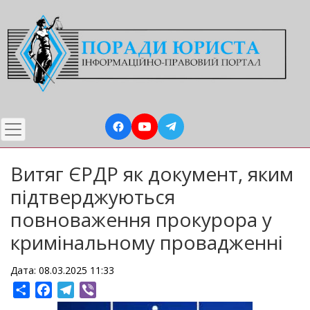
Перейти
до
основного
вмісту
Витяг ЄРДР як документ, яким
підтверджуються
повноваження прокурора у
кримінальному провадженні
Дата: 08.03.2025 11:33
Share
Facebook
Telegram
Viber