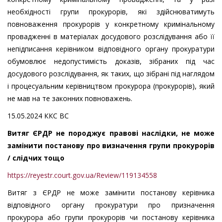
необхідності групи прокурорів, які здійснюватимуть
повноваження прокурорів у конкретному кримінальному
провадженні в матеріалах досудового розслідування або її
непідписання керівником відповідного органу прокуратури
обумовлює недопустимість доказів, зібраних під час
досудового розслідування, як таких, що зібрані під наглядом
і процесуальним керівництвом прокурора (прокурорів), який
не мав на те законних повноважень.
15.05.2024 ККС ВС
Витяг ЄРДР не породжує правові наслідки, не може
замінити постанову про визначення групи прокурорів
/ слідчих тощо
https://reyestr.court.gov.ua/Review/119134558
Витяг з ЄРДР не може замінити постанову керівника
відповідного органу прокуратури про призначення
прокурора або групи прокурорів чи постанову керівника