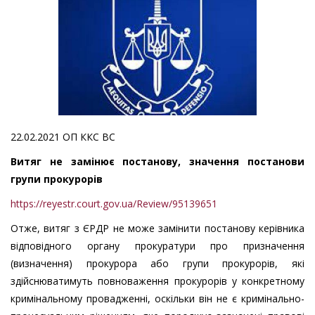
22.02.2021 ОП ККС ВС
Витяг не замінює постанову, значення постанови
групи прокурорів
https://reyestr.court.gov.ua/Review/95139651
Отже, витяг з ЄРДР не може замінити постанову керівника
відповідного органу прокуратури про призначення
(визначення) прокурора або групи прокурорів, які
здійснюватимуть повноваження прокурорів у конкретному
кримінальному провадженні, оскільки він не є кримінально-