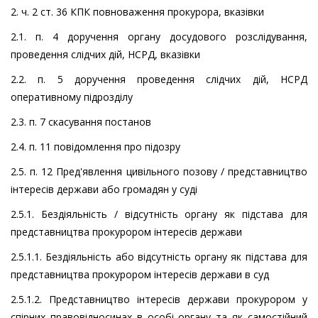
2. ч. 2 ст. 36 КПК повноваження прокурора, вказівки
2.1. п. 4 доручення органу досудового розслідування,
проведення слідчих дій, НСРД, вказівки
2.2. п. 5 доручення проведення слідчих дій, НСРД
оперативному підрозділу
2.3. п. 7 скасування постанов
2.4. п. 11 повідомлення про підозру
2.5. п. 12 Пред'явлення цивільного позову / представництво
інтересів держави або громадян у суді
2.5.1. Бездіяльність / відсутність органу як підстава для
представництва прокурором інтересів держави
2.5.1.1. Бездіяльність або відсутність органу як підстава для
представництва прокурором інтересів держави в суд
2.5.1.2. Представництво інтересів держави прокурором у
спірних правовідносинах в особі органу та як самостійний