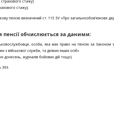
в страхового стажу)
трахового стажу).
окову пенсію визначений ст. 115 ЗУ «Про загальнообов’язкове д
я пенсії обчислюється за даними:
ьковослужбовця, особи, яка має право на пенсію за Законом 
их з військової служби, та деяких інших осіб»
вих донесень, журналів бойових дій тощо).
 393.