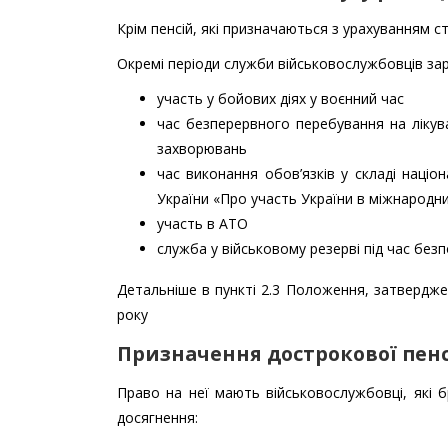
Крім пенсій, які призначаються з урахуванням с
Окремі періоди служби військовослужбовців зар
участь у бойових діях у воєнний час
час безперервного перебування на лікува
захворювань
час виконання обов’язків у складі націо
України «Про участь України в міжнародни
участь в АТО
служба у військовому резерві під час безп
Детальніше в пункті 2.3 Положення, затвердже
року
Призначення дострокової пенс
Право на неї мають військовослужбовці, які бр
досягнення: