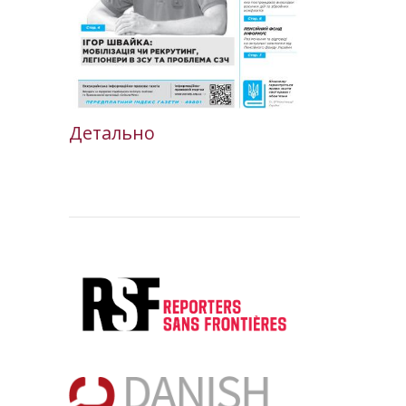
Детально