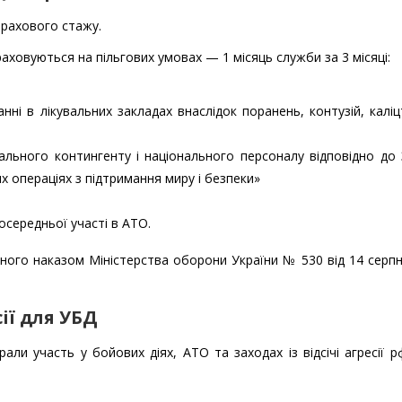
трахового стажу.
аховуються на пільгових умовах — 1 місяць служби за 3 місяці:
нні в лікувальних закладах внаслідок поранень, контузій, калі
нального контингенту і національного персоналу відповідно до
х операціях з підтримання миру і безпеки»
осередньої участі в АТО.
ного наказом Міністерства оборони України № 530 від 14 серп
ії для УБД
али участь у бойових діях, АТО та заходах із відсічі агресії р