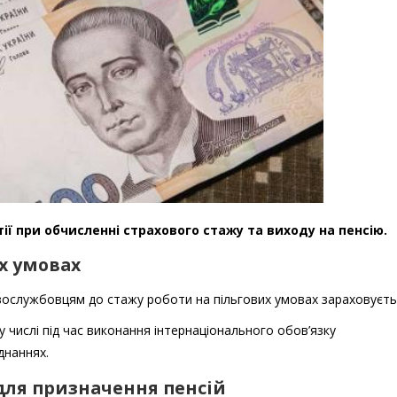
ії при обчисленні страхового стажу та виходу на пенсію.
х умовах
ковослужбовцям до стажу роботи на пільгових умовах зараховуєть
му числі під час виконання інтернаціонального обов’язку
днаннях.
для призначення пенсій