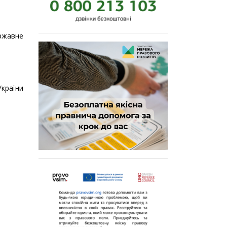
ержавне
України