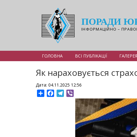
Перейти
до
основного
ПОРАДИ Ю
вмісту
ІНФОРМАЦІЙНО – ПРАВО
ГОЛОВНА
ВСІ ПУБЛІКАЦІЇ
ГАЛЕРЕ
Як нараховується страх
Дата: 04.11.2025 12:56
Share
Facebook
Telegram
Viber