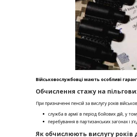
Військовослужбовці мають особливі гарант
Обчислення стажу на пільгови
При призначенні пенсій за вислугу років війсь
служба в армії в період бойових дій, у то
перебування в партизанських загонах і з’є
Як обчислюють вислугу років 