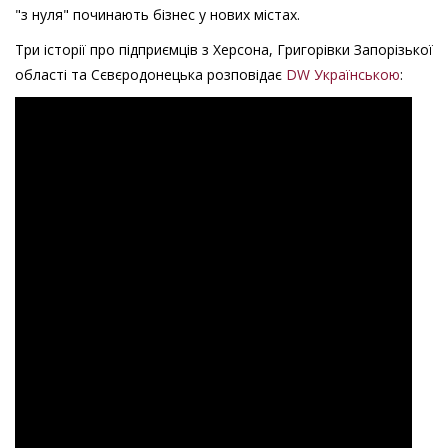
"з нуля" починають бізнес у нових містах.
Три історії про підприємців з Херсона, Григорівки Запорізької
області та Сєвєродонецька розповідає
DW Українською
:
історія успіху