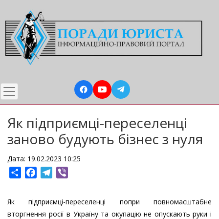
Перейти
до
основного
вмісту
Як підприємці-переселенці
заново будують бізнес з нуля
Дата: 19.02.2023 10:25
Share
Facebook
Telegram
Viber
Як підприємці-переселенці попри повномасштабне
вторгнення росії в Україну та окупацію не опускають руки і