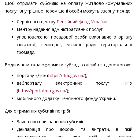
Щоб отримати субсидію на оплату житлово-комунальних
послуг внутрішньо переміщені особи можуть звернутися до:
Сервісного центру
Пенсійний фонд України
;
Центру надання адміністративних послуг;
уповноваженої посадової особи виконавчого органу
сільської, селищної, міської ради територіальної
громади.
Водночас можна оформити субсидію онлайн за допомогою:
порталу «Дія» (
https://diia.gov.ua/
);
вебпорталу електронних послуг ПФУ
(
https://portal.pfu.gov.ua/
);
мобільного додатку Пенсійного фонду України.
Для отримання субсидії потрібні:
Заява про призначення субсидії.
Декларація про доходи та витрати, в якій
зазначаються дані про осіб зі складу