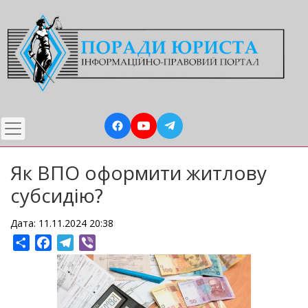
Перейти
до
основного
вмісту
Як ВПО оформити житлову
субсидію?
Дата: 11.11.2024 20:38
Share
Facebook
Telegram
Viber