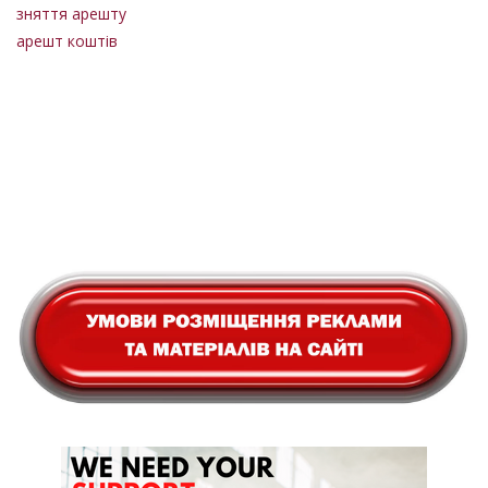
зняття арешту
арешт коштів