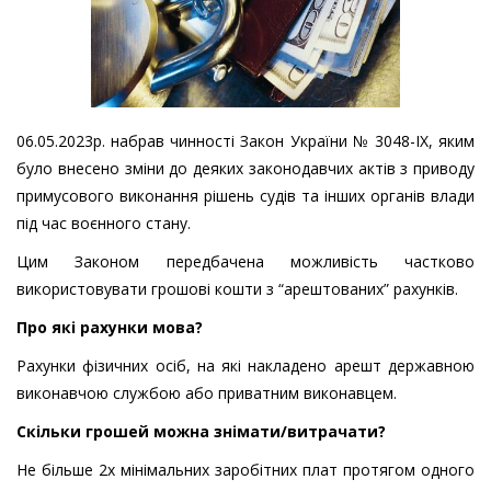
06.05.2023р. набрав чинності Закон України № 3048-IX, яким
було внесено зміни до деяких законодавчих актів з приводу
примусового виконання рішень судів та інших органів влади
під час воєнного стану.
Цим Законом передбачена можливість частково
використовувати грошові кошти з “арештованих” рахунків.
Про які рахунки мова?
Рахунки фізичних осіб, на які накладено арешт державною
виконавчою службою або приватним виконавцем.
Скільки грошей можна знімати/витрачати?
Не більше 2х мінімальних заробітних плат протягом одного