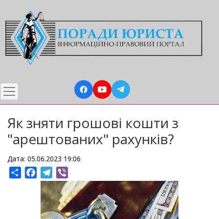
Перейти
до
основного
вмісту
Як зняти грошові кошти з
"арештованих" рахунків?
Дата: 05.06.2023 19:06
Share
Facebook
Telegram
Viber