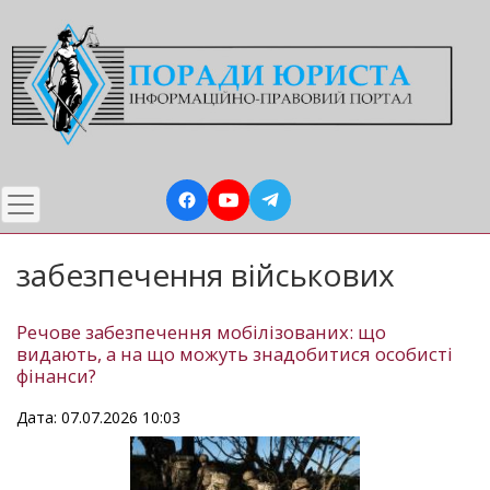
Перейти
до
основного
вмісту
забезпечення військових
Речове забезпечення мобілізованих: що
видають, а на що можуть знадобитися особисті
фінанси?
Дата: 07.07.2026 10:03