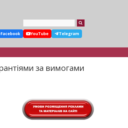
Search
Facebook
YouTube
Telegram
арантіями за вимогами