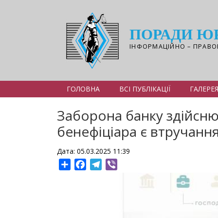
Перейти
до
основного
ПОРАДИ Ю
вмісту
ІНФОРМАЦІЙНО – ПРАВО
ГОЛОВНА
ВСІ ПУБЛІКАЦІЇ
ГАЛЕРЕ
Заборона банку здійсню
бенефіціара є втручання
Дата: 05.03.2025 11:39
Share
Facebook
Telegram
Viber