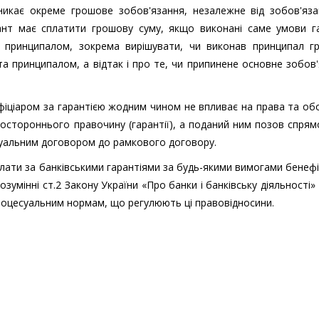
никає окреме грошове зобов'язання, незалежне від зобов'яза
ант має сплатити грошову суму, якщо виконані саме умови гар
а принципалом, зокрема вирішувати, чи виконав принципал г
а принципалом, а відтак і про те, чи припинене основне зобов
іціаром за гарантією жодним чином не впливає на права та об
ностороннього правочину (гарантії), а поданий ним позов спря
ідуальним договором до рамкового договору.
лати за банківськими гарантіями за будь-якими вимогами бенефі
зумінні ст.2 Закону України «Про банки і банківську діяльності» 
роцесуальним нормам, що регулюють ці правовідносини.