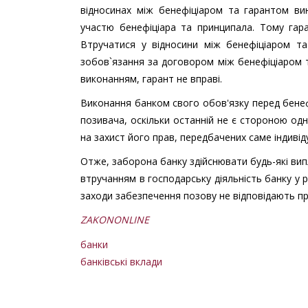
відносинах між бенефіціаром та гарантом ви
участю бенефіціара та принципала. Тому гар
Втручатися у відносини між бенефіціаром т
зобов`язання за договором між бенефіціаром т
виконанням, гарант не вправі.
Виконання банком свого обов'язку перед бенеф
позивача, оскільки останній не є стороною од
на захист його прав, передбачених саме індив
Отже, заборона банку здійснювати будь-які вип
втручанням в господарську діяльність банку у ро
заходи забезпечення позову не відповідають п
ZAKONONLINE
банки
банківські вклади