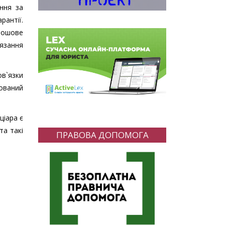
ння за
антії.
рошове
'язання
ов`язки
мований
ціара є
та такі
ПРАВОВА ДОПОМОГА