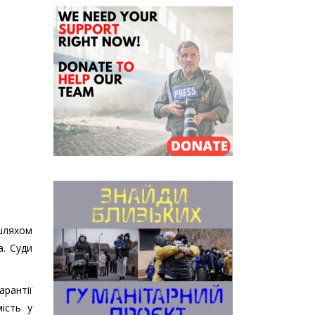
 шляхом
а. Суди
арантії
ість у