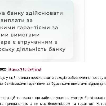
.2025
https://t1p.de/fjvgf
ву, у якій позивач просив вжити заходів забезпечення позову
за банківськими гарантіями за будь-якими вимогами відповідач
інстанцій та вказав, що забезпечувальна функція банківської г
 та принципалом, а не між бенефіціаром та гарантом. Натом