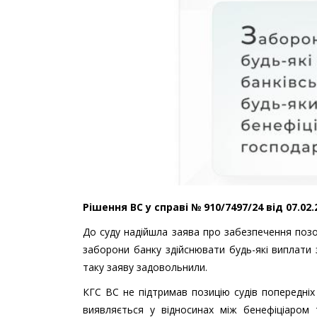
Рішення ВС у справі № 910/7497/24 від 07.02
До суду надійшла заява про забезпечення позо
заборони банку здійснювати будь-які виплати 
таку заяву задовольнили.
КГС ВС не підтримав позицію судів попередніх 
виявляється у відносинах між бенефіціаром