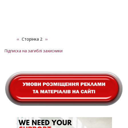
Попередня
‹‹
Сторінка 2
Наступна
››
Розбивка
сторінка
сторінка
на
Підписка на загиблі захисники
сторінки