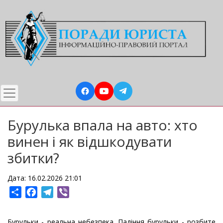
Перейти
до
основного
вмісту
Бурулька впала на авто: хто
винен і як відшкодувати
збитки?
Дата: 16.02.2026 21:01
Share
Facebook
Telegram
Viber
Бурульки - реальна небезпека. Падіння бурульки - розбите