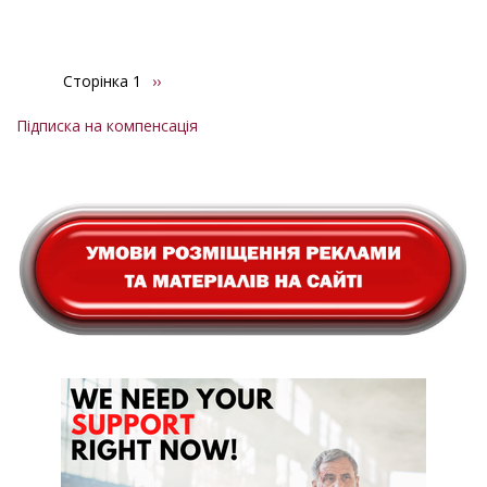
Сторінка 1
Наступна
››
Розбивка
сторінка
на
Підписка на компенсація
сторінки