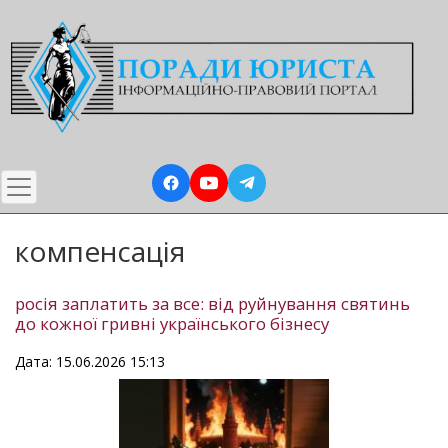
Перейти
до
основного
вмісту
компенсація
росія заплатить за все: від руйнування святинь
до кожної гривні українського бізнесу
Дата: 15.06.2026 15:13