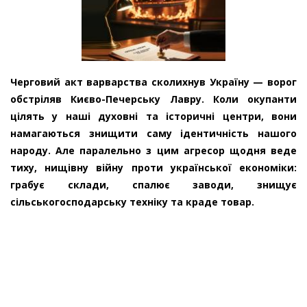
Черговий акт варварства сколихнув Україну — ворог
обстріляв Києво-Печерську Лавру. Коли окупанти
цілять у наші духовні та історичні центри, вони
намагаються знищити саму ідентичність нашого
народу. Але паралельно з цим агресор щодня веде
тиху, нищівну війну проти української економіки:
грабує склади, спалює заводи, знищує
сільськогосподарську техніку та краде товар.