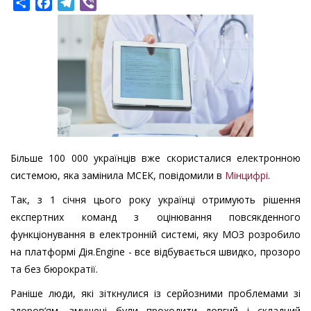
Share
Facebook
Telegram
Viber
Більше 100 000 українців вже скористалися електронною
системою, яка замінила МСЕК, повідомили в
Мінцифрі
.
Так, з 1 січня цього року українці отримують рішення
експертних команд з оцінювання повсякденного
функціонування в електронній системі, яку МОЗ розробило
на платформі Дія.Engine - все відбувається швидко, прозоро
та без бюрократії.
Раніше люди, які зіткнулися із серйозними проблемами зі
здоров’ям, змушені були проходити довгий і складний