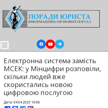
Перейти
до
основного
вмісту
Електронна система замість
МСЕК: у Мінцифри розповіли,
скільки людей вже
скористались новою
цифровою послугою
Дата: 04.04.2025 10:06