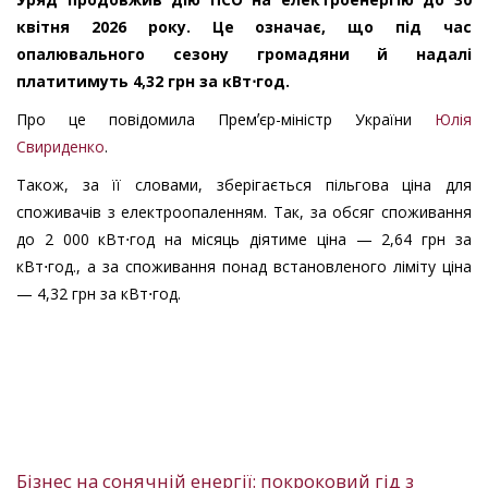
квітня 2026 року. Це означає, що під час
опалювального сезону громадяни й надалі
платитимуть 4,32 грн за кВт⋅год.
Про це повідомила Премʼєр-міністр України
Юлія
Свириденко
.
Також, за її словами, зберігається пільгова ціна для
споживачів з електроопаленням. Так, за обсяг споживання
до 2 000 кВт⋅год на місяць діятиме ціна — 2,64 грн за
кВт⋅год., а за споживання понад встановленого ліміту ціна
— 4,32 грн за кВт⋅год.
Бізнес на сонячній енергії: покроковий гід з