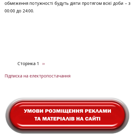
обмеження потужності будуть діяти протягом всієї доби – з
00:00 до 24:00.
Сторінка 1
Наступна
››
Розбивка
сторінка
на
Підписка на електропостачання
сторінки