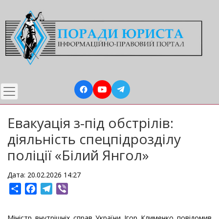
Перейти
до
основного
вмісту
Евакуація з-під обстрілів:
діяльність спецпідрозділу
поліції «Білий Янгол»
Дата: 20.02.2026 14:27
Share
Facebook
Telegram
Viber
Міністр внутрішніх справ України Ігор Клименко повідомив