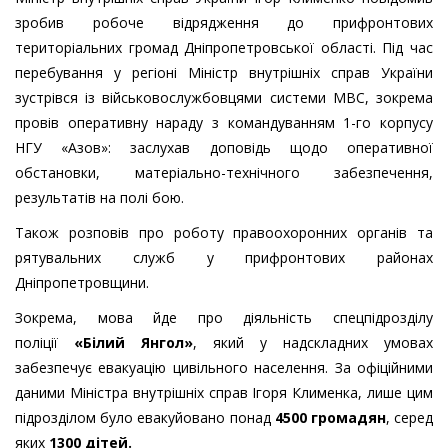
зробив робоче відрядження до прифронтових
територіальних громад Дніпропетровської області. Під час
перебування у регіоні Міністр внутрішніх справ України
зустрівся із військовослужбовцями системи МВС, зокрема
провів оперативну нараду з командуванням 1-го корпусу
НГУ «Азов»: заслухав доповідь щодо оперативної
обстановки, матеріально-технічного забезпечення,
результатів на полі бою.
Також розповів про роботу правоохоронних органів та
рятувальних служб у прифронтових районах
Дніпропетровщини.
Зокрема, мова йде про діяльність спецпідрозділу
поліції
«Білий Янгол»
, який у надскладних умовах
забезпечує евакуацію цивільного населення. За офіційними
даними Міністра внутрішніх справ Ігоря Клименка, лише цим
підрозділом було евакуйовано понад
4500 громадян
, серед
яких
1300 дітей.