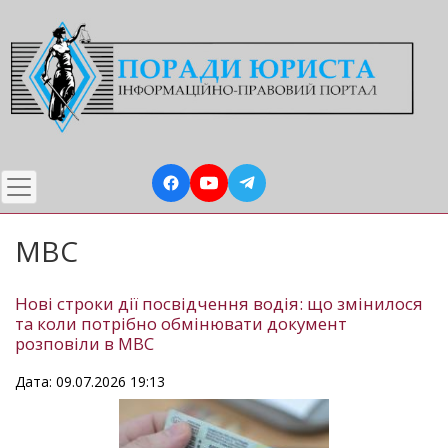
Перейти
до
основного
вмісту
МВС
Нові строки дії посвідчення водія: що змінилося
та коли потрібно обмінювати документ
розповіли в МВС
Дата: 09.07.2026 19:13