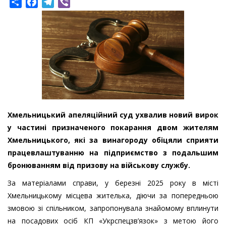
Share
Facebook
Telegram
Viber
Хмельницький апеляційний суд ухвалив новий вирок
у частині призначеного покарання двом жителям
Хмельницького, які за винагороду обіцяли сприяти
працевлаштуванню на підприємство з подальшим
бронюванням від призoву на вiйськoву cлужбу.
За матеріалами справи, у березні 2025 року в місті
Хмельницькому місцева жителька, діючи за попередньою
змовою зі спільником, запропонувала знайомому вплинути
на посадових осіб КП «Укрспeцзв’язок» з метою його