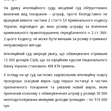
На думку апеляційного суду, місцевий суд обґрунтовано
визначив вид покарання – штраф, проте безпідставно не
врахував вимоги частини 2 статті 53 Кримiнального кодексу
України, відповідно до яких розмір штрафу за вчинення
кримiнального правопорушення, передбаченого ч. 2 ст. 369-
2 цього Кодексу, не може бути меншим за розмір отриманої
неправомірної вигоди.
Апеляційний суд звернув увагу, що обвинувачені отримали
12 000 доларів США, що за офіційним курсом Національного
банку України становило 498 876 гривень.
З огляду на це суд частково задовольнив апеляційну скаргу
прокурора: скасував вирок суду першої інстанції в частині
призначеного покарання та ухвалив новий вирок, яким
призначив кожному з обвинувачених штраф у розмірі 30 000
неоподатковуваних мінімумів доходів громадян – по 510 000
грн.