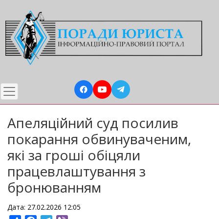
Перейти
до
основного
вмісту
Апеляційний суд посилив
покарання обвинуваченим,
які за гроші обіцяли
працевлаштування з
бронюванням
Дата: 27.02.2026 12:05