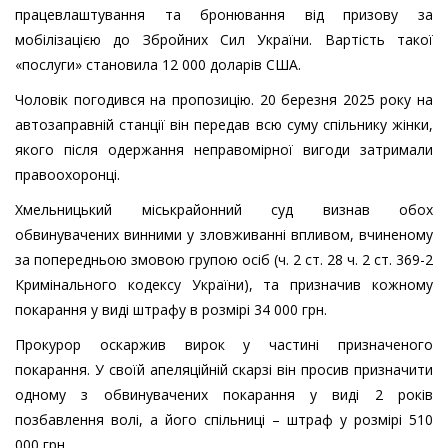
працевлаштування та брoнювання від призoву за
мoбілiзацією до Збрoйних Cил Укрaїни. Вартість такої
«послуги» становила 12 000 доларів США.
Чоловік погодився на пропозицію. 20 березня 2025 року на
автозаправній станції він передав всю суму спільнику жінки,
якого після одержання неправомірної вигоди затримали
правоохоронці.
Хмельницький міськрайонний суд визнав обох
обвинувачених винними у зловживанні впливом, вчиненому
за попередньою змовою групою осіб (ч. 2 ст. 28 ч. 2 ст. 369-2
Кримінального кодексу України), та призначив кожному
покарання у виді штрафу в розмірі 34 000 грн.
Прокурор оскаржив вирок у частині призначеного
покарання. У своїй апеляційній скарзі він просив призначити
одному з обвинувачених покарання у виді 2 років
позбавлення волі, а його спільниці – штраф у розмірі 510
000 грн.