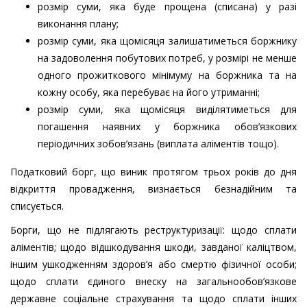
розмір суми, яка буде прощена (списана) у разі
виконання плану;
розмір суми, яка щомісяця залишатиметься боржнику
на задоволення побутових потреб, у розмірі не менше
одного прожиткового мінімуму на боржника та на
кожну особу, яка перебуває на його утриманні;
розмір суми, яка щомісяця виділятиметься для
погашення наявних у боржника обов’язкових
періодичних зобов’язань (виплата аліментів тощо).
Податковий борг, що виник протягом трьох років до дня
відкриття провадження, визнається безнадійним та
списується.
Борги, що не підлягають реструктуризації: щодо сплати
аліментів; щодо відшкодування шкоди, завданої каліцтвом,
іншим ушкодженням здоров’я або смертю фізичної особи;
щодо сплати єдиного внеску на загальнообов’язкове
державне соціальне страхування та щодо сплати інших