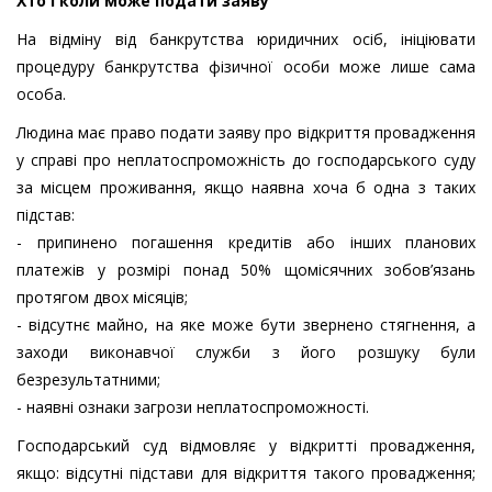
Хто і коли може подати заяву
На відміну від банкрутства юридичних осіб, ініціювати
процедуру банкрутства фізичної особи може лише сама
особа.
Людина має право подати заяву про відкриття провадження
у справі про неплатоспроможність до господарського суду
за місцем проживання, якщо наявна хоча б одна з таких
підстав:
- припинено погашення кредитів або інших планових
платежів у розмірі понад 50% щомісячних зобов’язань
протягом двох місяців;
- відсутнє майно, на яке може бути звернено стягнення, а
заходи виконавчої служби з його розшуку були
безрезультатними;
- наявні ознаки загрози неплатоспроможності.
Господарський суд відмовляє у відкритті провадження,
якщо: відсутні підстави для відкриття такого провадження;