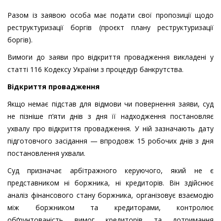
Разом із заявою особа має подати свої пропозиції щодо
реструктуризації боргів (проєкт плану реструктуризації
боргів).
Вимоги до заяви про відкриття провадження викладені у
статті 116 Кодексу України з процедур банкрутства.
Відкриття провадження
Якщо немає підстав для відмови чи повернення заяви, суд
не пізніше п’яти днів з дня її надходження постановляє
ухвалу про відкриття провадження. У ній зазначають дату
підготовчого засідання — впродовж 15 робочих днів з дня
постановлення ухвали.
Суд призначає арбітражного керуючого, який не є
представником ні боржника, ні кредиторів. Він здійснює
аналіз фінансового стану боржника, організовує взаємодію
між боржником та кредиторами, контролює
обґрунтованість вимог кредиторів та дотримання