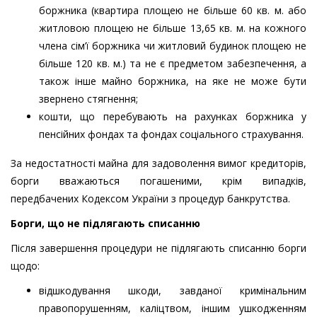
боржника (квартира площею не більше 60 кв. м. або
житловою площею не більше 13,65 кв. м. на кожного
члена сім’ї боржника чи житловий будинок площею не
більше 120 кв. м.) та не є предметом забезпечення, а
також інше майно боржника, на яке не може бути
звернено стягнення;
кошти, що перебувають на рахунках боржника у
пенсійних фондах та фондах соціального страхування.
За недостатності майна для задоволення вимог кредиторів,
борги вважаються погашеними, крім випадків,
передбачених Кодексом України з процедур банкрутства.
Борги, що не підлягають списанню
Після завершення процедури не підлягають списанню борги
щодо:
відшкодування шкоди, завданої кримінальним
правопорушенням, каліцтвом, іншим ушкодженням