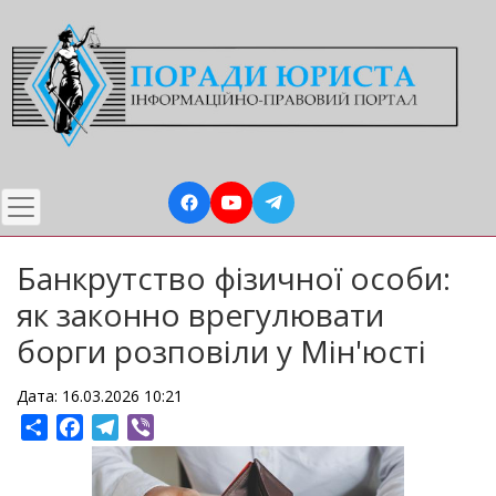
Перейти
до
основного
вмісту
Банкрутство фізичної особи:
як законно врегулювати
борги розповіли у Мін'юсті
Дата: 16.03.2026 10:21
Share
Facebook
Telegram
Viber