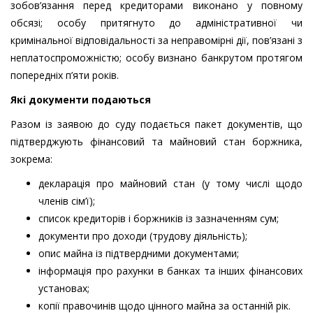
зобов’язання перед кредиторами виконано у повному
обсязі; особу притягнуто до адміністративної чи
кримінальної відповідальності за неправомірні дії, пов’язані з
неплатоспроможністю; особу визнано банкрутом протягом
попередніх п’яти років.
Які документи подаються
Разом із заявою до суду подається пакет документів, що
підтверджують фінансовий та майновий стан боржника,
зокрема:
декларація про майновий стан (у тому числі щодо
членів сім’ї);
список кредиторів і боржників із зазначенням сум;
документи про доходи (трудову діяльність);
опис майна із підтвердними документами;
інформація про рахунки в банках та інших фінансових
установах;
копії правочинів щодо цінного майна за останній рік.