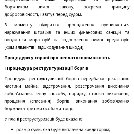
боржником вимог закону, зокрема принципу
добросовісності, і звітує перед судом.
З моменту відкриття провадження припиняється
нарахування штрафів та інших фінансових санкцій та
вводиться мораторій на задоволення вимог кредиторів
(крім аліментів і відшкодування шкоди).
Процедури у справі про неплатоспроможність
І Процедура реструктуризації боргів
Процедура реструктуризації боргів передбачає реалізацію
частини майна, відстрочення, розстрочення виконання
зобов’язання, зміну способу, порядку, строків виконання,
прощення (списання) боргів, виконання зобов’язання
боржника третіми особами тощо.
У плані реструктуризації буде вказано:
розмір суми, яка буде виплачена кредиторам;