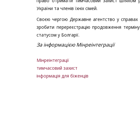
право отримати тимчасовий захист шляхом р
України та членів їхніх сімей.
Своєю чергою Державне агентство у справах б
зробити перереєстрацію продовження терміну 
статусом у Болгарії.
За інформацією Мінреінтеграції
Мінреінтеграції
тимчасовий захист
інформація для біженців