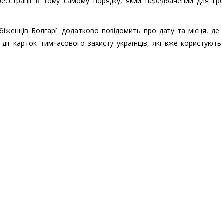
еєстрації в тому самому порядку, який передбачений для гр
іженців Болгарії додатково повідомить про дату та місця, д
дії карток тимчасового захисту українців, які вже користуют