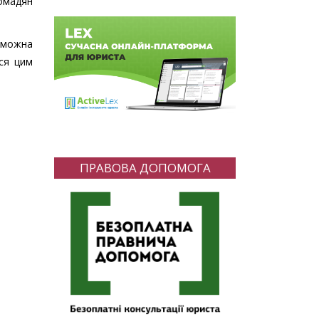
омадян
е можна
ься цим
ПРАВОВА ДОПОМОГА