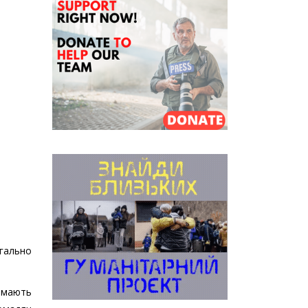
егально
 мають