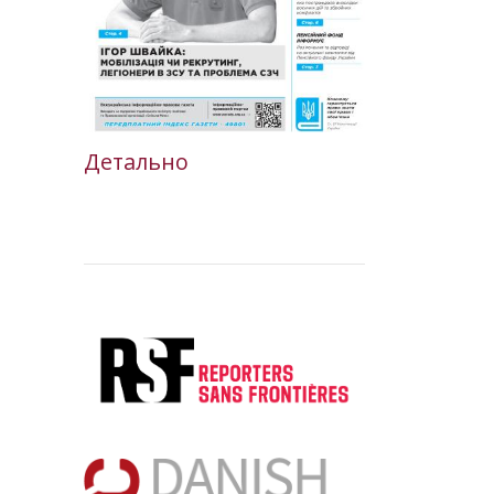
Детально