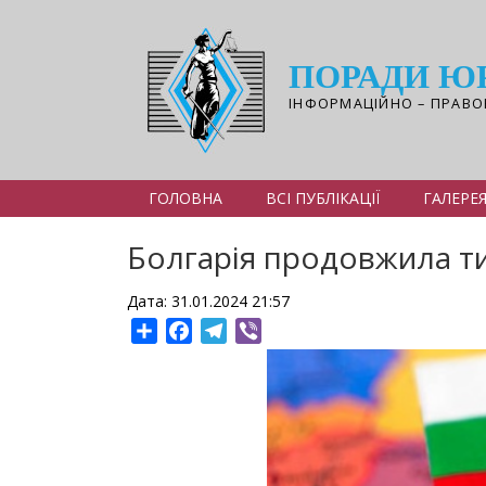
Перейти
до
основного
ПОРАДИ Ю
вмісту
ІНФОРМАЦІЙНО – ПРАВО
ГОЛОВНА
ВСІ ПУБЛІКАЦІЇ
ГАЛЕРЕ
Болгарія продовжила ти
Дата: 31.01.2024 21:57
Share
Facebook
Telegram
Viber