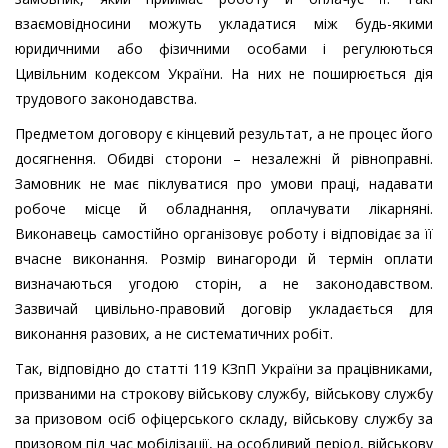
взаємовідносини можуть укладатися між будь-якими
юридичними або фізичними особами і регулюються
Цивільним кодексом України. На них не поширюється дія
трудового законодавства.
Предметом договору є кінцевий результат, а не процес його
досягнення. Обидві сторони – незалежні й рівноправні.
Замовник не має піклуватися про умови праці, надавати
робоче місце й обладнання, оплачувати лікарняні.
Виконавець самостійно організовує роботу і відповідає за її
вчасне виконання. Розмір винагороди й термін оплати
визначаються угодою сторін, а не законодавством.
Зазвичай цивільно-правовий договір укладається для
виконання разових, а не систематичних робіт.
Так, відповідно до статті 119 КЗпП України за працівниками,
призваними на строкову військову службу, військову службу
за призовом осіб офіцерського складу, військову службу за
призовом під час мобілізації, на особливий період, військову