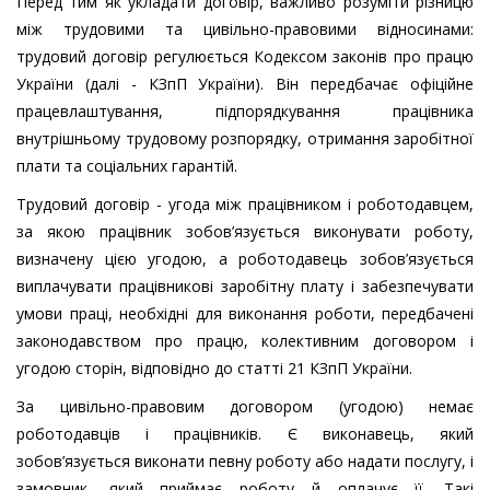
Перед тим як укладати договір, важливо розуміти різницю
між трудовими та цивільно-правовими відносинами:
трудовий договір регулюється Кодексом законів про працю
України (далі - КЗпП України). Він передбачає офіційне
працевлаштування, підпорядкування працівника
внутрішньому трудовому розпорядку, отримання заробітної
плати та соціальних гарантій.
Трудовий договір - угода між працівником і роботодавцем,
за якою працівник зобов’язується виконувати роботу,
визначену цією угодою, а роботодавець зобов’язується
виплачувати працівникові заробітну плату і забезпечувати
умови праці, необхідні для виконання роботи, передбачені
законодавством про працю, колективним договором і
угодою сторін, відповідно до статті 21 КЗпП України.
За цивільно-правовим договором (угодою) немає
роботодавців і працівників. Є виконавець, який
зобов’язується виконати певну роботу або надати послугу, і
замовник, який приймає роботу й оплачує її. Такі