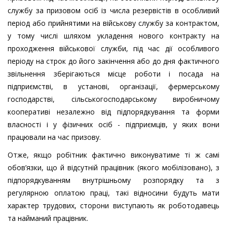
службу за призовом осіб із числа резервістів в особливий
період або прийнятими на військову службу за контрактом,
у тому числі шляхом укладення нового контракту на
проходження військової служби, під час дії особливого
періоду на строк до його закінчення або до дня фактичного
звільнення зберігаються місце роботи і посада на
підприємстві, в установі, організації, фермерському
господарстві, сільськогосподарському виробничому
кооперативі незалежно від підпорядкування та форми
власності і у фізичних осіб - підприємців, у яких вони
працювали на час призову.
Отже, якщо робітник фактично виконуватиме ті ж самі
обов’язки, що й відсутній працівник (якого мобілізовано), з
підпорядкуванням внутрішньому розпорядку та з
регулярною оплатою праці, такі відносини будуть мати
характер трудових, сторони виступають як роботодавець
та найманий працівник.