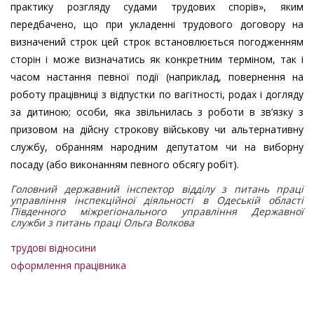
практику розгляду судами трудових спорів», яким
передбачено, що при укладенні трудового договору на
визначений строк цей строк встановлюється погодженням
сторін і може визначатись як конкретним терміном, так і
часом настання певної події (наприклад, повернення на
роботу працівниці з відпустки по вагітності, родах і догляду
за дитиною; особи, яка звільнилась з роботи в зв’язку з
призовом на дійсну строкову військову чи альтернативну
службу, обранням народним депутатом чи на виборну
посаду (або виконанням певного обсягу робіт).
Головний державний інспектор відділу з питань праці
управління інспекційної діяльності в Одеській області
Південного міжрегіонального управління Державної
служби з питань праці Ольга Волкова
трудові відносини
оформлення працівника