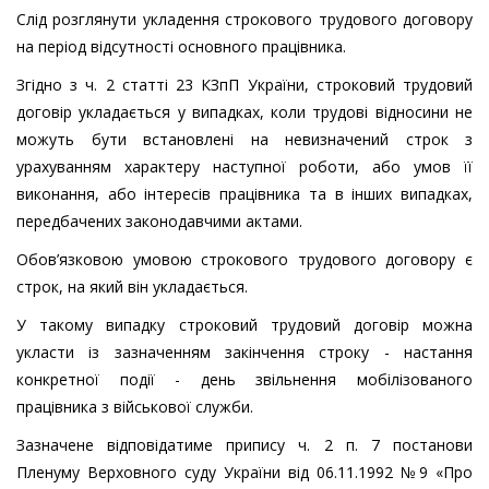
Слід розглянути укладення строкового трудового договору
на період відсутності основного працівника.
Згідно з ч. 2 статті 23 КЗпП України, строковий трудовий
договір укладається у випадках, коли трудові відносини не
можуть бути встановлені на невизначений строк з
урахуванням характеру наступної роботи, або умов її
виконання, або інтересів працівника та в інших випадках,
передбачених законодавчими актами.
Обов’язковою умовою строкового трудового договору є
строк, на який він укладається.
У такому випадку строковий трудовий договір можна
укласти із зазначенням закінчення строку - настання
конкретної події - день звільнення мобілізованого
працівника з військової служби.
Зазначене відповідатиме припису ч. 2 п. 7 постанови
Пленуму Верховного суду України від 06.11.1992 №9 «Про