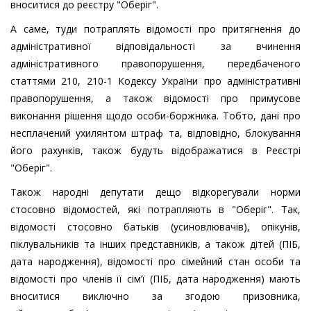
вноситися до реєстру "Оберіг".
А саме, туди потраплять відомості про притягнення до
адміністративної відповідальності за вчинення
адміністративного правопорушення, передбаченого
статтями 210, 210-1 Кодексу України про адміністративні
правопорушення, а також відомості про примусове
виконання рішення щодо особи-боржника. Тобто, дані про
несплачений ухилянтом штраф та, відповідно, блокування
його рахунків, також будуть відображатися в Реєстрі
"Оберіг".
Також народні депутати дещо відкорегували норми
стосовно відомостей, які потрапляють в "Оберіг". Так,
відомості стосовно батьків (усиновлювачів), опікунів,
піклувальників та інших представників, а також дітей (ПІБ,
дата народження), відомості про сімейний стан особи та
відомості про членів її сім’ї (ПІБ, дата народження) мають
вноситися виключно за згодою призовника,