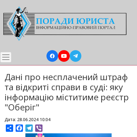
Перейти
до
основного
вмісту
Дані про несплачений штраф
та відкриті справи в суді: яку
інформацію міститиме реєстр
"Оберіг"
Дата: 28.06.2024 10:04
Share
Facebook
Telegram
Viber