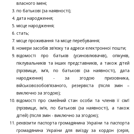
власного імені;
по батькові (за наявності);
дата народження;
місце народження;
стать;
місце проживання та місце перебування;
номери засобів зв’язку та адреси електронної пошти;
відомості про батьків (усиновлювачів), опікунів,
піклувальників та інших представників, а також дітей
(прізвище, ім’я, по батькові (за наявності), дата
народження) - за згодою призовника,
військовозобов’язаного, резервіста (після змін –
виключно за згодою);
відомості про сімейний стан особи та членів її сім’ї
(прізвище, ім’я, по батькові (за наявності), а також
дітей) (після змін - виключно за згодою);
реквізити паспорта громадянина України та паспорта
громадянина України для виїзду за кордон (серія,