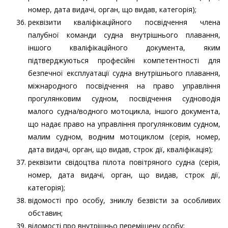
номер, дата видачі, орган, що видав, категорія);
реквізити кваліфікаційного посвідчення члена
палубної команди судна внутрішнього плавання,
іншого кваліфікаційного документа, яким
підтверджуються професійні компетентності для
безпечної експлуатації судна внутрішнього плавання,
міжнародного посвідчення на право управління
прогулянковим судном, посвідчення судноводія
малого судна/водного мотоцикла, іншого документа,
що надає право на управління прогулянковим судном,
малим судном, водним мотоциклом (серія, номер,
дата видачі, орган, що видав, строк дії, кваліфікація);
реквізити свідоцтва пілота повітряного судна (серія,
номер, дата видачі, орган, що видав, строк дії,
категорія);
відомості про особу, зниклу безвісти за особливих
обставин;
відомості про внутрішньо переміщену особу;