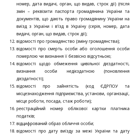
номер, дата видачі, орган, що видав, строк дії) (після
змін – реквізити паспорта громадянина України та
документів, що дають право громадянину України на
виїзд з України і в’їзд в Україну (серія, номер, дата
видачі, орган, що видав, строк дії);
відомості про громадянство (зміну громадянства);
відомості про смерть особи або оголошення особи
померлою чи визнання її безвісно відсутньою;
відомості щодо обмеження цивільної дієздатності,
визнання особи недієздатною (поновлення
дієздатності);
відомості про зайнятість (код ЄДРПОУ та
місцезнаходження підприємства, установи, організації,
місце роботи, посада, стаж роботи);
реєстраційний номер облікової картки платника
податків;
відцифрований образ обличчя особи;
відомості про дату виїзду за межі України та дату