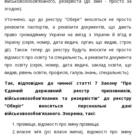
військовозобов’язаного, резервіста (до змін - просто за
згодою).
Уточнено, що до реєстру "Оберіг" вносяться не просто
реквізити паспортів, а реквізити документів, що дають
право громадянину України на виїзд з України й в’їзд в
Україну (серія, номер, дата видачі, орган, що видав, строк
дії). Також тепер до реєстру будуть вносити не просто
відомості про освіту та спеціальність, а реквізити документа
про освіту (серія, номер, дата видачі, заклад освіти, що
видав, рівень освіти, професія, галузь знань, спеціальність).
Так, відповідно до чинної статті 7 Закону "Про
Єдиний державний реєстр призовників,
військовозобов’язаних та резервістів" до реєстру
"Оберіг" вносяться персональні дані
військовозобов’язаного. Зокрема, такі:
прізвище, відомості про зміну прізвища;
власне ім’я (усі власні імена), відомості про зміну