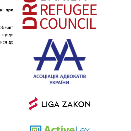
ні про
беріг"
ни щодо
тися до