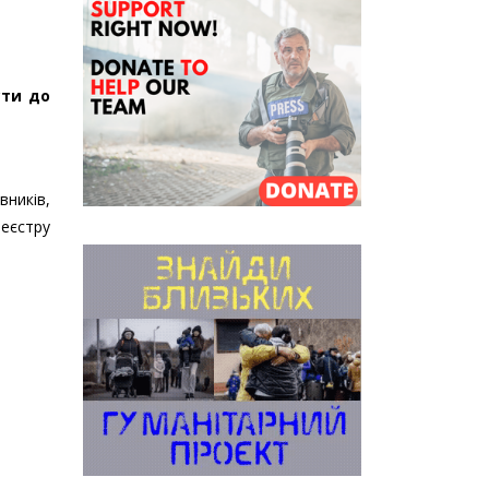
сти до
вників,
еєстру