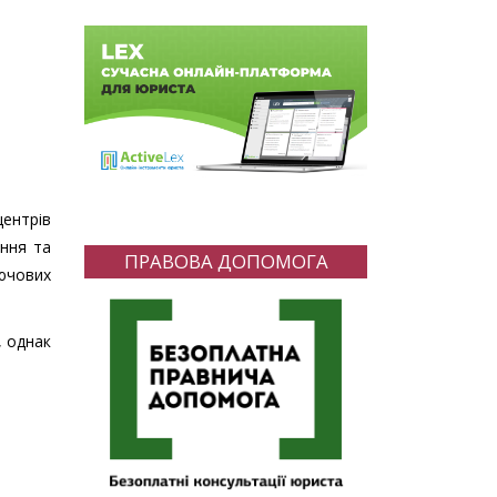
ентрів
ення та
ПРАВОВА ДОПОМОГА
ючових
, однак