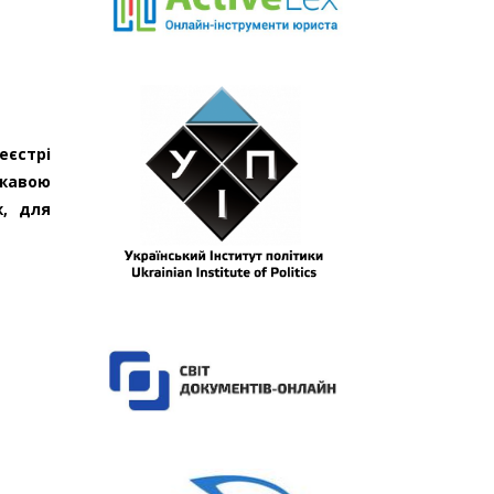
еєстрі
ржавою
ж, для