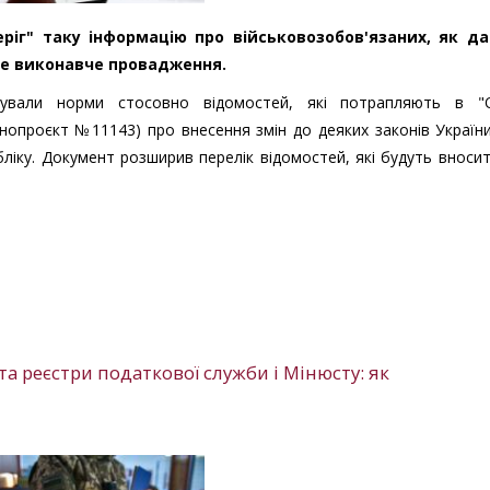
ріг" таку інформацію про військовозобов'язаних, як да
е виконавче провадження.
гували норми стосовно відомостей, які потрапляють в "О
онопроєкт №11143) про внесення змін до деяких законів Украї
ліку. Документ розширив перелік відомостей, які будуть вноси
та реєстри податкової служби і Мінюсту: як