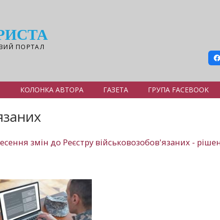
РИСТА
ВИЙ ПОРТАЛ
Я
КОЛОНКА АВТОРА
ГАЗЕТА
ГРУПА FACEBOOK
язаних
есення змін до Реєстру військовозобов'язаних - ріше