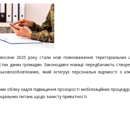
і восени 2025 року стали нові повноваження територіальних ц
тих даних громадян. Законодавчі новації передбачають створ
ьковозобов’язаних, який інтегрує персональні відомості з кл
ми обліку задля підвищення прозорості мобілізаційних процедур
оціальних питань щодо захисту приватності.