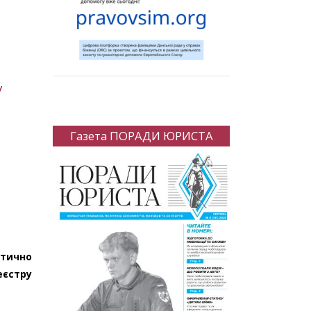
у
Газета ПОРАДИ ЮРИСТА
атично
єстру