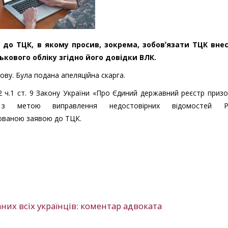
 до ТЦК, в якому просив, зокрема, зобовʼязати ТЦК вне
ькового обліку згідно його довідки ВЛК.
ову. Була подана апеляційна скарга.
2 ч.1 ст. 9 Закону України «Про Єдиний державний реєстр призо
», з метою виправлення недостовірних відомостей Р
вованою заявою до ТЦК.
их всіх українців: коментар адвоката