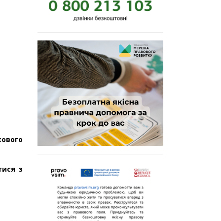
кового
тися з