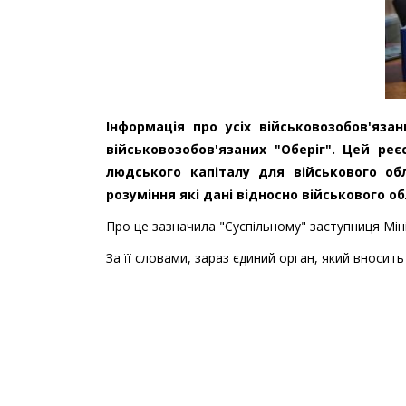
Інформація про усіх військовозобов'яза
військовозобов'язаних "Оберіг". Цей ре
людського капіталу для військового об
розуміння які дані відносно військового о
Про це зазначила "Суспільному" заступниця Мі
За її словами, зараз єдиний орган, який вносить