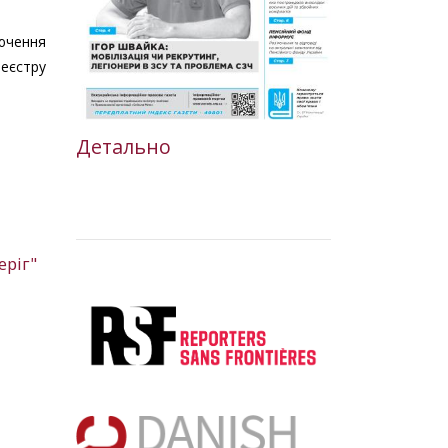
лючення
еєстру
Детально
еріг"