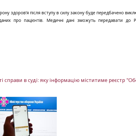
орону здоров’я після вступу в силу закону буде передбачено вик
даних про пацієнтів. Медичні дані зможуть передавати до Р
 справи в суді: яку інформацію міститиме реєстр "Об