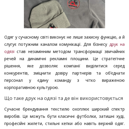
Одяг у сучасному світі виконує не лише захисну функцію, а й
слугує потужним каналом комунікації. Для бізнесу
друк на
одязі
став незамінним методом трансформації звичайних
речей на динамічні рекламні площини. Це стратегічне
рішення, яке дозволяє компанії виділитися серед
конкурентів, зміцнити довіру партнерів та об’єднати
персонал у єдину команду з чітко вираженою
корпоративною культурою.
Що таке друк на одязі та де він використовується
Сучасне брендування текстилю охоплює широкий спектр
виробів. Це можуть бути класичні футболки, затишні худі,
професійні жилети, стильні кепки або навіть верхній одяг.