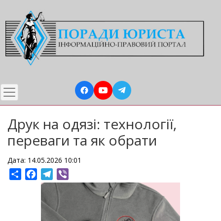
Перейти
до
основного
вмісту
Друк на одязі: технології,
переваги та як обрати
Дата: 14.05.2026 10:01
Share
Facebook
Telegram
Viber