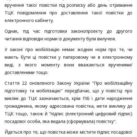
вручення такої повістки під розписку або день отримання
ТЦК повідомлення про доставлення такої повістки до
електронного кабінету.
Однак, під час підготовки законопроекту до другого
читання відповідні норми із документу були вилучені.
У законі про мобілізацію немає жодних норм про те, чи
мають бути ці повістки у паперовому чи в електронному
виді, з якого моменту вони вважаються врученими/
доставленими тощо.
Стаття 22 оновленого Закону України "Про мобілізаційну
підготовку та мобілізацію" передбачає, що у повістці про
виклик до ТЦК зазначаються, крім ПІБ і дати народження
громадянина, якому адресована повістка, мети виклику до
ТЦК тощо, також й "підпис (електронний цифровий підпис)
посадової особи, яка видала (сформувала) повістку".
Йдеться про те, що повістка може містити підпис посадової