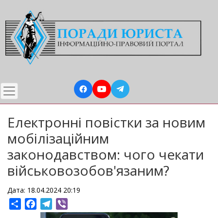
Перейти
до
основного
вмісту
Електронні повістки за новим
мобілізаційним
законодавством: чого чекати
військовозобов'язаним?
Дата: 18.04.2024 20:19
Share
Facebook
Telegram
Viber