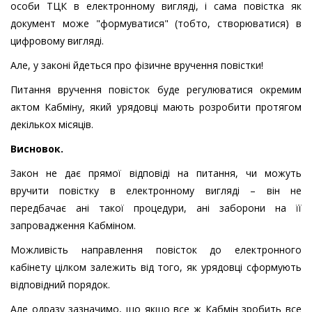
особи ТЦК в електронному вигляді, і сама повістка як
документ може "формуватися" (тобто, створюватися) в
цифровому вигляді.
Але, у законі йдеться про фізичне вручення повістки!
Питання вручення повісток буде регулюватися окремим
актом Кабміну, який урядовці мають розробити протягом
декількох місяців.
Висновок.
Закон не дає прямої відповіді на питання, чи можуть
вручити повістку в електронному вигляді – він не
передбачає ані такої процедури, ані заборони на її
запровадження Кабміном.
Можливість направлення повісток до електронного
кабінету цілком залежить від того, як урядовці сформують
відповідний порядок.
Але одразу зазначимо, що якщо все ж Кабмін зробить все