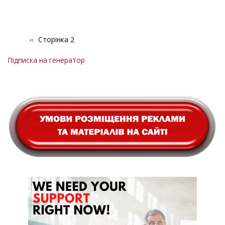
Попередня
‹‹
Сторінка 2
Розбивка
сторінка
на
Підписка на генератор
сторінки