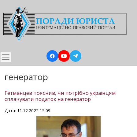
Перейти
до
основного
вмісту
генератор
Гетманцев пояснив, чи потрібно українцям
сплачувати податок на генератор
Дата: 11.12.2022 15:09