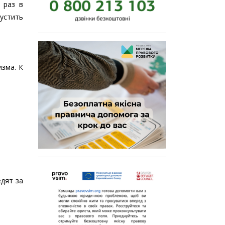
 раз в
устить
изма. К
едят за