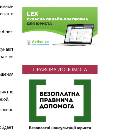
нимыми
енка и
обнее.
окунают
чае не
ПРАВОВА ДОПОМОГА
ьшения
риятно
нкой.
нально
 обдает