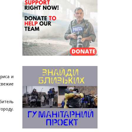
 риса и
свежие
итель
городу.