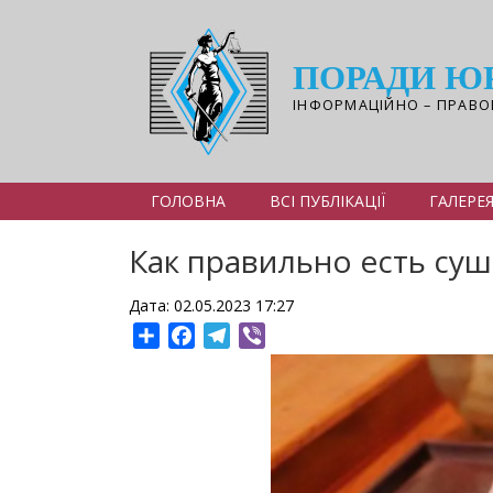
Перейти
до
основного
ПОРАДИ Ю
вмісту
ІНФОРМАЦІЙНО – ПРАВО
ГОЛОВНА
ВСІ ПУБЛІКАЦІЇ
ГАЛЕРЕ
Как правильно есть суш
Дата: 02.05.2023 17:27
Share
Facebook
Telegram
Viber