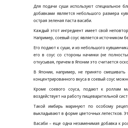
Для подачи суши используют специальное б
добавками является небольшого размера кув
острая зеленая паста васаби.
Каждый этот ингредиент имеет свой неповтор
Например, соевый соус является источником бе
Его подают к суши, и из небольшого кувшинчик
его в соус со стороны начинки (не полность
откусывая, причем в Японии это считается оск
В Японии, например, не принято смешивать 
концентрированного вкуса в соевый соус можн
Кроме соевого соуса, подают к роллам ма
воздействует на работу пищеварительной сист
Такой имбирь маринуют по особому рецеп
выкладывают в форме цветочных лепестков. Эт
Васаби – еще одна незаменимая добавка к рол