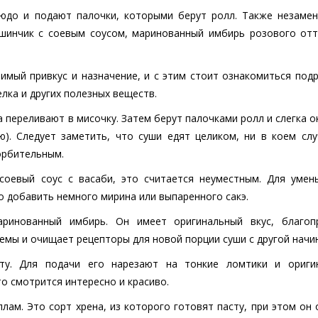
людо и подают палочки, которыми берут ролл. Также незаме
шинчик с соевым соусом, маринованный имбирь розового отт
имый привкус и назначение, и с этим стоит ознакомиться подр
лка и других полезных веществ.
а переливают в мисочку. Затем берут палочками ролл и слегка 
ю). Следует заметить, что суши едят целиком, ни в коем слу
орбительным.
соевый соус с васаби, это считается неуместным. Для умен
о добавить немного мирина или выпаренного сакэ.
ринованный имбирь. Он имеет оригинальный вкус, благоп
емы и очищает рецепторы для новой порции суши с другой начи
ту. Для подачи его нарезают на тонкие ломтики и ориги
о смотрится интересно и красиво.
лам. Это сорт хрена, из которого готовят пасту, при этом он