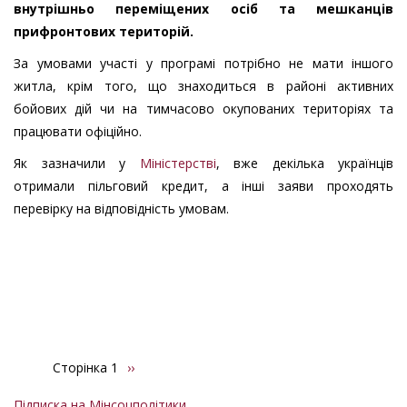
внутрішньо переміщених осіб та мешканців
прифронтових територій.
За умовами участі у програмі потрібно не мати іншого
житла, крім того, що знаходиться в районі активних
бойових дій чи на тимчасово окупованих територіях та
працювати офіційно.
Як зазначили у
Міністерстві
, вже декілька українців
отримали пільговий кредит, а інші заяви проходять
перевірку на відповідність умовам.
Сторінка 1
Наступна
››
Розбивка
сторінка
на
Підписка на Мінсоцполітики
сторінки