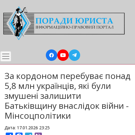
Перейти
до
основного
вмісту
За кордоном перебуває понад
5,8 млн українців, які були
змушені залишити
Батьківщину внаслідок війни -
Мінсоцполітики
Дата: 17.01.2026 23:25