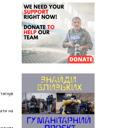
стягнув
рати на
тотним