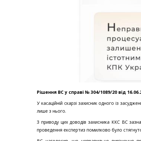
Рішення ВС у справі № 304/1089/20 від 16.06
У касаційній скарзі захисник одного із засудже
лише з нього.
З приводу цих доводів захисника ККС ВС зазна
проведення експертиз помилково було стягнуто
ВС наголосив, що неправильне вирішення пр