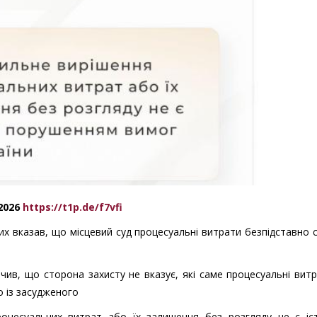
.2026
https://t1p.de/f7vfi
них вказав, що місцевий суд процесуальні витрати безпідставно 
чив, що сторона захисту не вказує, які саме процесуальні вит
 із засудженого
оцесуальних витрат або їх залишення без розгляду не є іс