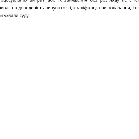
иває на доведеність винуватості, кваліфікацію чи покарання, і 
и ухвали суду.