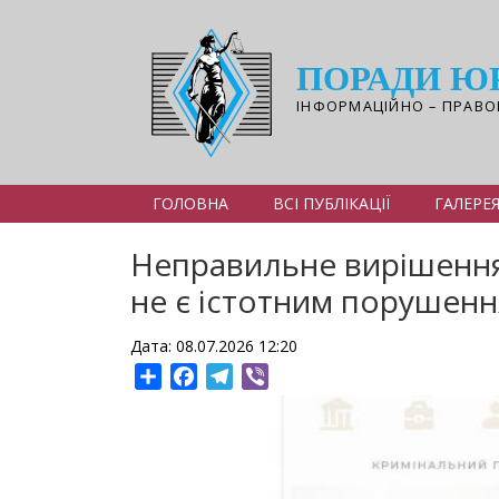
Перейти
до
основного
ПОРАДИ Ю
вмісту
ІНФОРМАЦІЙНО – ПРАВО
ГОЛОВНА
ВСІ ПУБЛІКАЦІЇ
ГАЛЕРЕ
Неправильне вирішення
не є істотним порушен
Дата: 08.07.2026 12:20
Share
Facebook
Telegram
Viber