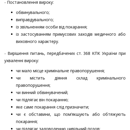
- Постановлення вироку:
обвинувального;
виправдувального;
із звільненням особи від покарання;
із застосуванням примусових заходів медичного або
виховного характеру.
- Вирішення питань, передбачених ст. 368 КПК України при
ухваленні вироку:
чи мало місце кримінальне правопорушення;
чи містить діяння склад кримінального
правопорушення;
чи винний обвинувачений;
чи підлягає він покаранню;
яке саме покарання слід призначити;
чи є обставини, що пом’якшують або обтяжують
покарання;
чи підлягає задоволенню цивільний позов;