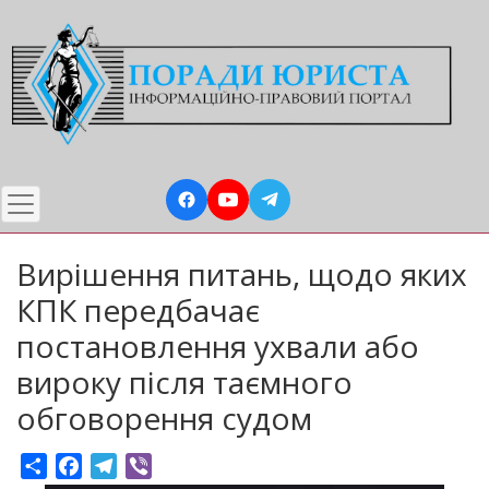
Перейти
до
основного
вмісту
Вирішення питань, щодо яких
КПК передбачає
постановлення ухвали або
вироку після таємного
обговорення судом
Share
Facebook
Telegram
Viber