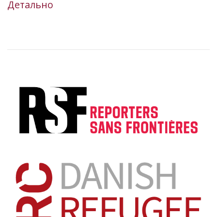
Детально