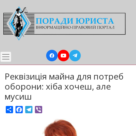
Перейти
до
основного
вмісту
Реквізиція майна для потреб
оборони: хіба хочеш, але
мусиш
Share
Facebook
Telegram
Viber