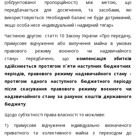
(обґрунтованої пропорційності) між метою, що
передбачається для досягнення, та засобами, які
використовуються. Необхідний баланс не буде дотриманий,
якщо особа несе «індивідуальний і надмірний тягар».
Частиною другою статті 10 Закону України «Про передачу,
примусове відчуження або вилучення майна в умовах
правового режиму воєнного чи надзвичайного
стану» передбачено, що
компенсація
збитків
здійснюється протягом п`яти наступних бюджетних
періодів, правового режиму надзвичайного стану -
протягом одного наступного бюджетного періоду
після скасування правового режиму воєнного чи
надзвичайного стану за рахунок коштів державного
бюджету
.
Щодо суб‘єктності права власності то можливе:
1) примусове відчуження індивідуально визначеного
приватного та колективного майна з переходом до