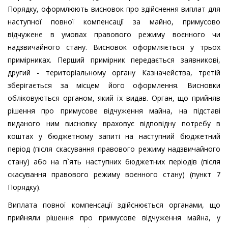
Порядку, оформлюють висновок про здійснення виплат для
наступної повної компенсації за майно, примусово
відчужене в умовах правового режиму воєнного чи
надзвичайного стану. Висновок оформляється у трьох
примірниках. Перший примірник передається заявникові,
другий - територіальному органу Казначейства, третій
зберігається за місцем його оформлення. Висновки
обліковуються органом, який їх видав. Орган, що прийняв
рішення про примусове відчуження майна, на підставі
виданого ним висновку враховує відповідну потребу в
коштах у бюджетному запиті на наступний бюджетний
період (після скасування правового режиму надзвичайного
стану) або на п`ять наступних бюджетних періодів (після
скасування правового режиму воєнного стану) (пункт 7
Порядку).
Виплата повної компенсації здійснюється органами, що
прийняли рішення про примусове відчуження майна, у