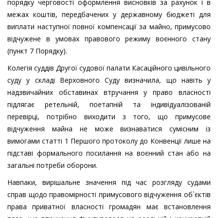
порядку черговості оформлення висновків за рахунок і в
межах коштів, передбачених у державному бюджеті для
виплати наступної повної компенсації за майно, примусово
відчужене в умовах правового режиму воєнного стану
(пункт 7 Порядку).
Колегія суддів Другої судової палати Касаційного цивільного
суду у складі Верховного Суду визначила, що навіть у
надзвичайних обставинах втручання у право власності
підлягає ретельній, поетапній та індивідуалізованій
перевірці, потрібно виходити з того, що примусове
відчуження майна не може визнаватися сумісним із
вимогами статті 1 Першого протоколу до Конвенції лише на
підставі формального посилання на воєнний стан або на
загальні потреби оборони.
Навпаки, вирішальне значення під час розгляду судами
справ щодо правомірності примусового відчуження об`єктів
права приватної власності громадян має встановлення