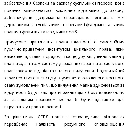
забезпечення безпеки та захисту суспільних інтересів, вона
повинна здійснюватися виключно відповідно до закону,
забезпечуючи дотримання справедливої рівноваги між
державними та суспільними інтересами і фундаментальними
правами фізичних та юридичних осіб.
Примусове припинення права власності є самостійним
публічно-приватним інститутом цивільного права, який
визначає підстави, порядок і процедуру вилучення майна у
власника, а також систему державних гарантій захисту його
прав залежно від підстав такого вилучення. Надзвичайний
характер цього інституту в умовах оголошеного воєнного
стану зумовлений тим, що вилучення майна здійснюється за
відсутності будь-яких протиправних дій з боку власника, які
за загальним правилом могли б бути підставою для
втручання у право власності.
За рішеннями ЄСПЛ поняття «справедлива рівновага»
передбачає наявність розумного співвідношення