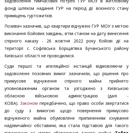
задоволення тимчасових потреб ГУР МОУ в житловому
фонді шляхом надання ГУР на період дії воєнного стану
приміщень гуртожитків.
Позивач зазначив, що квартири відчужені ГУР МОУ з метою
виконання бойових завдань, втім станом на дату винесення
спірного наказу - 26 жовтня 2022 року бойові дії на
території с. Софіївська Борщагівка Бучанського району
Київської області не проводилися.
Суди першої та апеляційної інстанцій відмовляючи у
задоволенні позовних вимог зазначили, що рішення про
примусове відчуження спірного майна прийнято
уповноваженим органом та узгоджено з Київською
обласною військовою адміністрацією (далі -
КОВА).
Законом
передбачено, що право особи звертатися
до суду з вимогою щодо повернення примусово
відчуженого майна обумовлене припиненням існування
надзвичайної обставини, яка стала підставою для такого
відчуження за умови збереження такого майна.
Тобто