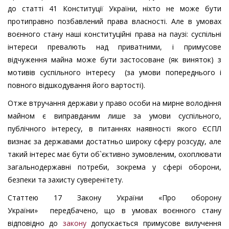
до статті 41 Конституції України, ніхто не може бути
протиправно позбавлений права власності. Але в умовах
воєнного стану наші конституційні права на паузі: суспільні
інтереси превалють над приватними, і примусове
відчуження майна може бути застосоване (як виняток) з
мотивів суспільного інтересу (за умови попереднього і
повного відшкодування його вартості).
Отже втручання держави у право особи на мирне володіння
майном є виправданим лише за умови суспільного,
публічного інтересу, в питаннях наявності якого ЄСПЛ
визнає за державами достатньо широку сферу розсуду, але
такий інтерес має бути об`єктивно зумовленим, охоплювати
загальнодержавні потреби, зокрема у сфері оборони,
безпеки та захисту суверенітету.
Статтею 17 Закону України «Про оборону
України» передбачено, що в умовах воєнного стану
відповідно до
закону
допускається примусове вилучення