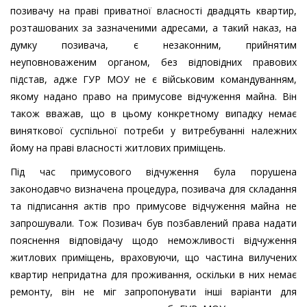
позивачу на праві приватної власності двадцять квартир,
розташованих за зазначеними адресами, а такий наказ, на
думку позивача, є незаконним, прийнятим
неуповноваженим органом, без відповідних правових
підстав, адже ГУР МОУ не є військовим командуванням,
якому надано право на примусове відчуження майна. Він
також вважав, що в цьому конкретному випадку немає
виняткової суспільної потреби у витребуванні належних
йому на праві власності житлових приміщень.
Під час примусового відчуження була порушена
законодавчо визначена процедура, позивача для складання
та підписання актів про примусове відчуження майна не
запрошували. Тож Позивач був позбавлений права надати
пояснення відповідачу щодо неможливості відчуження
житлових приміщень, враховуючи, що частина вилучених
квартир непридатна для проживання, оскільки в них немає
ремонту, він не міг запропонувати інші варіанти для