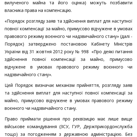
вилученого майна та його оцінка) можуть позбавити
власника права на компенсацію.
«Порядок розгляду заяв та здійснення виплат для наступної
повної компенсації за майно, примусово відчужене в умовах
правового режиму воєнного чи надзвичайного стану» (далі -
Порядок) затверджено постановою Кабінету Міністрів
України від 31 жовтня 2012 року № 998 «Про деякі питання
здійснення повної компенсації за майно, примусово
відчужене в умовах правового режиму воєнного чи
надзвичайного стану».
Цей Порядок визначає механізм прийняття, розгляду заяв
та здійснення виплат для наступної повної компенсації за
майно, примусово відчужене в умовах правового режиму
воєнного чи надзвичайного стану.
Право приймати рішення про реквізицію має лише вище
військове командування (ЗСУ, ГУР, Держприкордонслужба
тощо) за погодженням з державною адміністрацією. Без