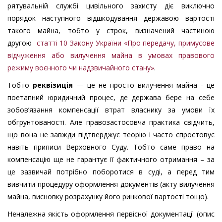
рятувальній службі цивільного захисту діє виключно
порядок наступного відшкодування державою вартості
такого майна, тобто у строк, визначений частиною
другою
статті 10 Закону України «Про передачу, примусове
відчуження або вилучення майна в умовах правового
режиму воєнного чи надзвичайного стану»
.
Тобто
р
еквізиція
— це не просто вилучення майна - це
поетапний юридичний процес, де держава бере на себе
зобов’язання компенсації втрат власнику за умови їх
обгрунтованості. Але правозастосовча практика свідчить,
що вона не завжди підтверджує теорію і часто спростовує
навіть приписи Верховного Суду. Тобто саме право на
компенсацію ще не гарантує її фактичного отримання – за
це зазвичай потрібно поборотися в суді, а перед тим
вивчити процедуру оформлення документів (акту вилучення
майна, висновку розрахунку його ринкової вартості тощо).
Неналежна якість оформлення первісної документації (опис