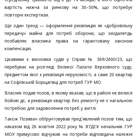
вартість нижча за ринкову на 30–50%, що потребує
повторні експертизи.
Ще один тренд — оформлення реквізицію як «добровільну
передачу» майна для потреб оборони, що заздалегідь
позбавляє власника права на гарантовану законом
компенсацію.
Цікавими є висновки судів у Справі № 369/2600/23, що
перебуває на розгляді Великої Палати Верховного суду,
предметом якої є реквізиція нерухомості, а саме 20 квартир
на Софіївській Борщагівці для потреб ГУР МО.
Власник подав позов, в якому вказав, що в районі не велися
бойові дії, а реквізиція квартир без ремонту не є нагальною
потребою для задоволення потреб у житлі.
Також Позивач обґрунтовував пред`явлений позов тим, що
наказом від 26 жовтня 2022 року № 87ДСК начальник ГУР
МОУ примусово відчужив на потреби відповідача належні