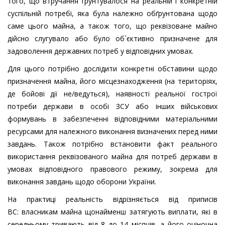
того, що втручання ґрунтувалося на реальній і конкретній
суспільній потребі, яка була належно обґрунтована щодо
саме цього майна, а також того, що реквізоване майно
дійсно слугувало або було об`єктивно призначене для
задоволення державних потреб у відповідних умовах.
Для цього потрібно дослідити конкретні обставини щодо
призначення майна, його місцезнаходження (на територіях,
де бойові дії не/ведуться), наявності реальної гострої
потреби держави в особі ЗСУ або інших військових
формувань в забезпеченні відповідними матеріальними
ресурсами для належного виконання визначених перед ними
завдань. Також потрібно встановити факт реального
використання реквізованого майна для потреб держави в
умовах відповідного правового режиму, зокрема для
виконання завдань щодо оборони України.
На практиці реальність відрізняється від приписів
ВС: власникам майна щонайменш затягують виплати, які в
середньому тривають від 8 до 14 місяців, а його оціночна