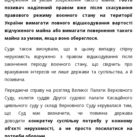
позивач наділений правом вже після скасування
правового режиму воєнного стану на території
України вимагати повного відшкодування вартості
відчуженого майна або вимагати повернення такого
майна за умови, якщо воно збереглося.
Суди також виснували, що в цьому випадку спірну
нерухомість відчужено з правом відшкодування після
закінчення періоду воєнного стану, що свідчить про
врахування інтересів не лише держави та суспільства, а й
позивача.
Передаючи справу на розгляд Великої Палати Верховного
Суду, колегія суддів Другої судової палати Касаційного
цивільного суду у складі Верховного Суду керувалася тим,
що Суд має визначити, чи повинна держава
доводити
конкретну суспільну потребу у кожному
об'єкті нерухомості, а не просто посилатися на
потреби оборони
.