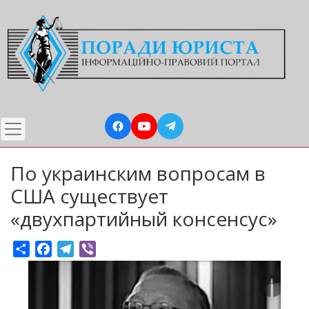
Перейти
до
основного
вмісту
По украинским вопросам в
США существует
«двухпартийный консенсус»
Share
Facebook
Telegram
Viber