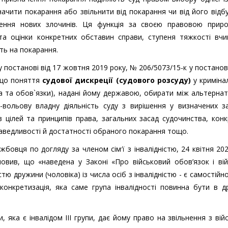
значити покарання або звільнити від покарання чи від його відб
ення нових злочинів. Ця функція за своєю правовою прир
 та оцінки конкретних обставин справи, ступеня тяжкості вчи
ть на покарання.
постанові від 17 жовтня 2019 року, № 206/5073/15-к у постанові
 що поняття
судової дискреції (судового розсуду)
у криміна
а та обов`язки), надані йому державою, обирати між альтерна
-вольову владну діяльність суду з вирішення у визначених з
з цілей та принципів права, загальних засад судочинства, кон
раведливості й достатності обраного покарання тощо.
жбовця по догляду за членом сім′ї з інвалідністю, 24 квітня 20
овив, що «наведена у Законі «Про військовий обов’язок і ві
стю дружини (чоловіка) із числа осіб з інвалідністю - є самостійн
 конкретизація, яка саме група інвалідності повинна бути в 
 яка є інвалідом ІІІ групи, дає йому право на звільнення з вій