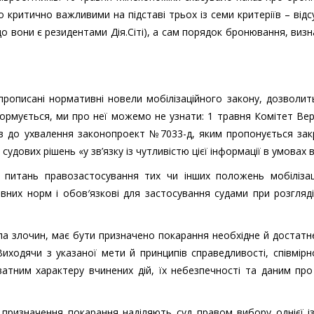
ло критично важливими на підставі трьох із семи критеріїв – відс
що вони є резидентами Дія.Сіті), а сам порядок бронювання, виз
прописані нормативні новели мобілізаційного закону, дозволи
ормується, ми про неї можемо не узнати: 1 травня Комітет Ве
ав до ухвалення законопроект №7033-д, яким пропонується зак
удових рішень «у зв’язку із чутливістю цієї інформації в умовах в
 питань правозастосування тих чи інших положень мобілізац
них норм і обов′язкові для застосування судами при розгляд
ла злочин, має бути призначено покарання необхідне й достатнє
иходячи з указаної мети й принципів справедливості, співмірн
кватним характеру вчинених дій, їх небезпечності та даним пр
 призначення покарання наділяють суд правом вибору однієї 