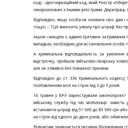
код) - ідентифікаційний код, який Реєстр «Обер
синхронізовані з іншими реєстрами: Держпраці, п
Відповідно, якщо особа не оновила свої дані і 
тощо) – ТЦК виносить ухвалу про штраф без п
Іншою санкцією є адміністративне затримання 
випадках, необхідних для встановлення особи т
А кримінальна відповідальність за ухилення 
відстрочку, пройшов військово-лікарську комі
але не з'явився без поважної причини.
Відповідно до ст. 336 Кримінального кодексу У
позбавленням волі на строк від 3 до 5 років.
16 травня у ВРУ зареєстрували законопроєкт №
військову службу під час мобілізації: замість
встановити штраф від 51 000 до 85 000 грн або
на строк від одного до двох років, або обмеженн
Відкритим залишається питання бронювання спі