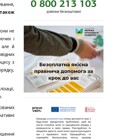
ування,
 також
вони не
юючих і
 але й
відних
оцесу з
орядку,
ізації,
.
мованих
ративні
рушення