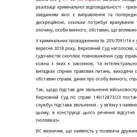
реалізації кримінальної відповідальності - при
завданням якої є виправлення та попередж
дискреційною, оскільки потребує врахування
злочину, особи винного, обставин, що впливаю
У кримінальних провадженнях № 205/7091/16-к у 
вересня 2018 року, Верховний Суд наголосив,
судочинстві охоплює повноваження суду (прав
кожна з яких є законною, та інтелектуально
випадках спірних правових питань, виходячи і
обставин справи, даних про особу винного, сп
Так, щодо підстав для звільнення військовослу
Верховний Суд по справі 140/12873/23 постан
службу» підстава звільнення - у зв’язку з наявні
цьому, в конструкції цього речення відсутня
(чоловіка)».
ВС визначив, що наявність у позивача дружини,