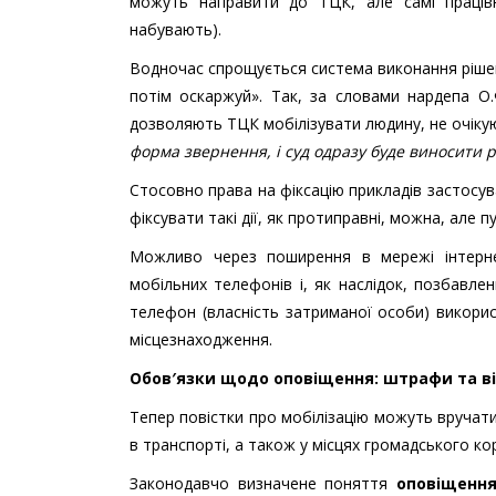
можуть направити до ТЦК, але самі праці
набувають).
Водночас спрощується система виконання рішен
потім оскаржуй». Так, за словами нардепа О.
дозволяють ТЦК мобілізувати людину, не очікуючи
форма звернення, і суд одразу буде виносити 
Стосовно права на фіксацію прикладів застосу
фіксувати такі дії, як протиправні, можна, але пу
Можливо через поширення в мережі інтерне
мобільних телефонів і, як наслідок, позбавле
телефон (власність затриманої особи) викорис
місцезнаходження.
Обов′язки щодо
оповіщення:
штраф
и та в
Тепер повістки про мобілізацію можуть вручатис
в транспорті, а також у місцях громадського ко
Законодавчо визначене поняття
оповіщенн