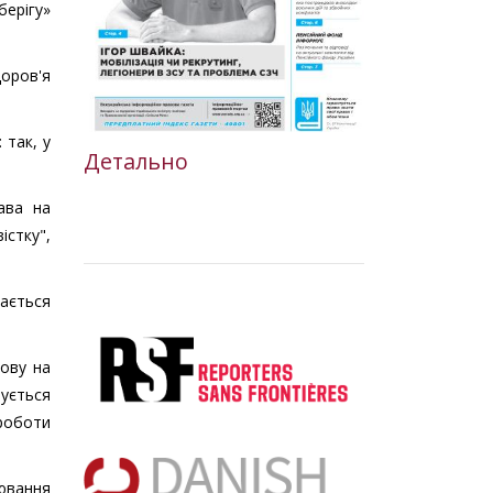
берігу»
доров'я
 так, у
Детально
рава на
істку",
рається
зову на
нується
 роботи
нювання