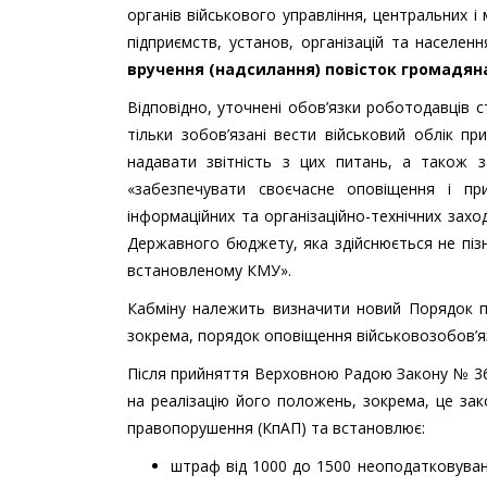
органів військового управління, центральних і
підприємств, установ, організацій та населен
вручення (надсилання) повісток громадян
Відповідно, уточнені обов’язки роботодавців 
тільки зобов’язані вести військовий облік пр
надавати звітність з цих питань, а також з
«забезпечувати своєчасне оповіщення і пр
інформаційних та організаційно-технічних зах
Державного бюджету, яка здійснюється не пізн
встановленому КМУ».
Кабміну належить визначити новий Порядок пр
зокрема, порядок оповіщення військовозобов’яз
Після прийняття Верховною Радою Закону № 363
на реалізацію його положень, зокрема, це зак
правопорушення (КпАП) та встановлює:
штраф від 1000 до 1500 неоподатковуваних