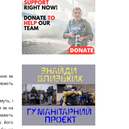
ння: як
бувають
муть, і
и як на
 мають
у його