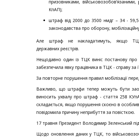
призовниками, військовозобов’язаними, 
КпАП);
штраф від 2000 до 3500 нмдг – 34 - 59,5
законодавства про оборону, мобілізаційну 
Але штраф не накладатимуть, якщо ТЦК
державних реєстрів.
Нещодавно один із ТЦК виніс постанову про 
забезпечила явку працівника в ТЦК - справу за
За повторне порушення правил мобілізації пере
Важливо, що штрафи тепер можуть бути заочн
виносить ухвалу про штраф - стаття 258 КУп
складається, якщо порушення скоєно в особлив
повідомила причину неприбуття за повісткою.
17 травня Президент Володимир Зеленський під
Щодо оновлення даних у ТЦК, то військовозоб