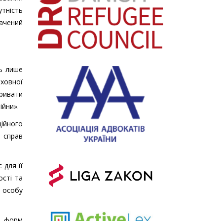
утність
начений
ть лише
рховної
ривати
ійни».
ійного
і справ
 для її
ості та
о особу
із форм