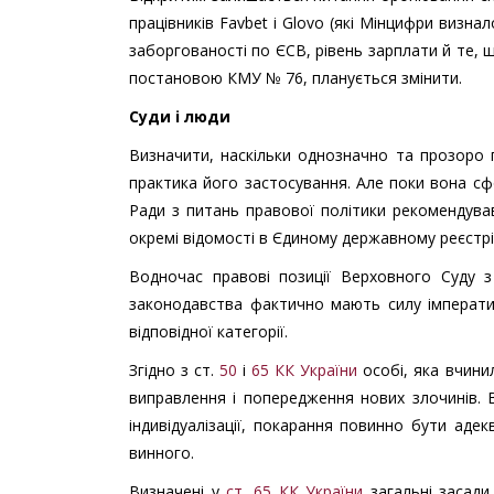
працівників Favbet і Glovo (які Мінцифри визна
заборгованості по ЄСВ, рівень зарплати й те, 
постановою КМУ № 76, планується змінити.
Суди і люди
Визначити, наскільки однозначно та прозоро 
практика його застосування. Але поки вона сф
Ради з питань правової політики рекомендув
окремі відомості в Єдиному державному реєстрі с
Водночас правові позиції Верховного Суду з
законодавства фактично мають силу імператив
відповідної категорії.
Згідно з ст.
50
і
65 КК України
особі, яка вчини
виправлення і попередження нових злочинів. В
індивідуалізації, покарання повинно бути аде
винного.
Визначені у
ст. 65 КК України
загальні засади