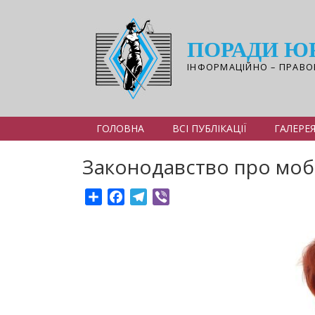
Перейти
до
основного
ПОРАДИ Ю
вмісту
ІНФОРМАЦІЙНО – ПРАВО
ГОЛОВНА
ВСІ ПУБЛІКАЦІЇ
ГАЛЕРЕ
Законодавство про мобіл
Share
Facebook
Telegram
Viber