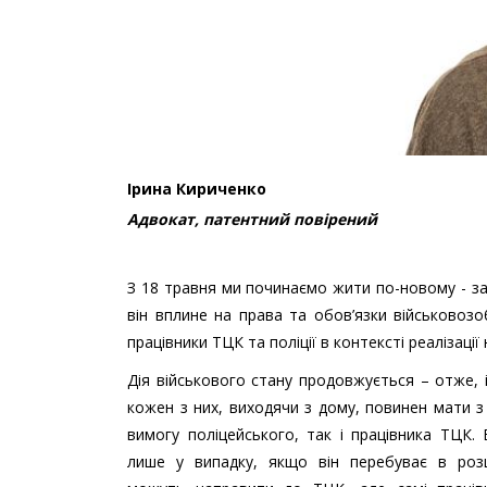
Ірина Кириченко
Адвокат, патентний повірений
З 18 травня ми починаємо жити по-новому - зап
він вплине на права та обов’язки військовоз
працівники ТЦК та поліції в контексті реалізації
Дія військового стану продовжується – отже, і
кожен з них, виходячи з дому, повинен мати з
вимогу поліцейського, так і працівника ТЦК
лише у випадку, якщо він перебуває в розш