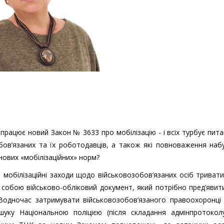
рацює новий Закон № 3633 про мобілізацію - і всіх турбує пита
обов’язаних та їх роботодавців, а також які повноваження на
 нових «мобілізаційних» норм?
 мобілізаційні заходи щодо військовозобов’язаних осіб тривати
 собою військово-обліковий документ, який потрібно пред’явит
. Водночас затримувати військовозобов’язаного правоохоронці
уку Національною поліцією (після складання адмінпротокол