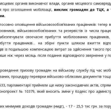
 місцевих органів виконавчої влади, органів місцевого самовряд
ня про оголошення мобілізації,
виклик громадян до ТЦК, а
ам.
стосовно оповіщення військовозобов’язаних працівників: тепер 
изовників, військовозобов’язаних та резервістів із числа прац
абезпечувати своєчасне прибуття мобілізованих працівників,
ибуття працівників… на збірні пункти шляхом вжиття відпо
одів із подальшою компенсацією витрат за здійснення такого пр
іше ніж через місяць після подання відповідного звернення у п
оведення призову громадян на військову службу під час мобіл
аних, процедуру перевірки військово-облікових документів тощо
3, парламентарії прийняли ще низку законодавчих актів, спря
онопроект № 10379, який вносить зміни у Кодекс про адмініст
 мінімумів доходів громадян (нмдг), - 17 - 25,5 тис грн. за по