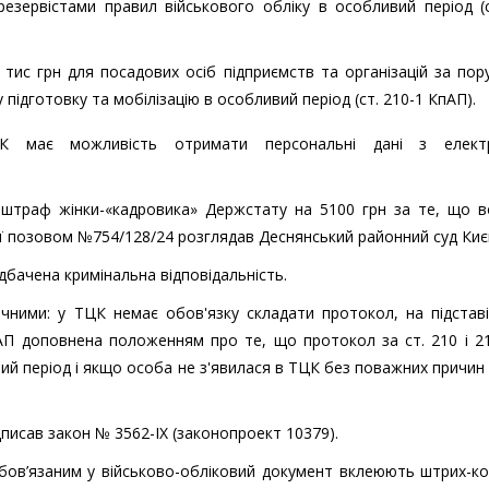
резервістами правил військового обліку в особливий період (
 тис грн для посадових осіб підприємств та організацій за по
підготовку та мобілізацію в особливий період (ст. 210-1 КпАП).
 має можливість отримати персональні дані з елект
штраф жінки-«кадровика» Держстату на 5100 грн за те, що в
 її позовом №754/128/24 розглядав Деснянський районний суд Киє
дбачена кримінальна відповідальність.
ими: у ТЦК немає обов'язку складати протокол, на підставі
АП доповнена положенням про те, що протокол за ст. 210 і 21
ий період і якщо особа не з'явилася в ТЦК без поважних причин
писав закон № 3562-ІХ (законопроект 10379).
ов’язаним у військово-обліковий документ вклеюють штрих-ко