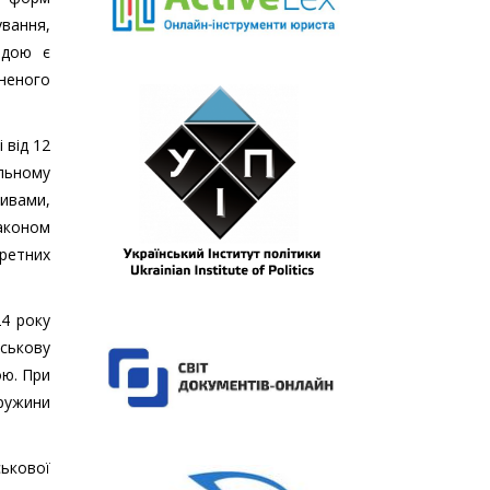
ування,
одою є
неного
 від 12
льному
тивами,
аконом
кретних
24 року
йськову
ою. При
дружини
ськової