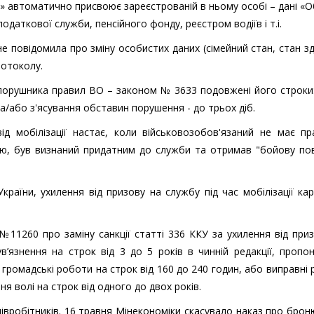
іг» автоматично присвоює зареєстрованій в ньому особі – дані «О
одаткової служби, пенсійного фонду, реєстром водіїв і т.і.
не повідомила про зміну особистих даних (сімейний стан, стан з
ротоколу.
порушника правил ВО – законом № 3633 подовжені його строки:
а/або з'ясування обставин порушення - до трьох діб.
від мобілізації настає, коли військовозобов'язаний не має п
сію, був визнаний придатним до служби та отримав "бойову пов
країни, ухилення від призову на службу під час мобілізації ка
11260 про заміну санкції статті 336 ККУ за ухилення від при
 ув’язнення на строк від 3 до 5 років в чинній редакції, пропо
 громадські роботи на строк від 160 до 240 годин, або виправні
я волі на строк від одного до двох років.
вробітників. 16 травня Мінекономіки скасувало наказ про бро