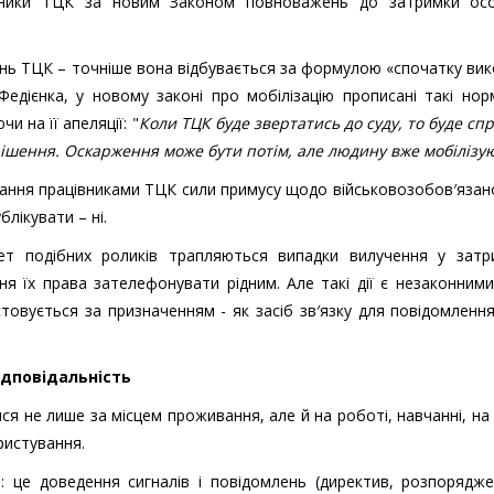
вники ТЦК за новим Законом повноважень до затримки ос
ь ТЦК – точніше вона відбувається за формулою «спочатку вик
Федієнка, у новому законі про мобілізацію прописані такі но
 на її апеляції: "
Коли ТЦК буде звертатись до суду, то буде с
рішення. Оскарження може бути потім, але людину вже мобілізу
вання працівниками ТЦК сили примусу щодо військовозобов′язан
блікувати – ні.
т подібних роликів трапляються випадки вилучення у затр
ння їх права зателефонувати рідним. Але такі дії є незаконним
товується за призначенням - як засіб зв′язку для повідомлення
ідповідальність
я не лише за місцем проживання, але й на роботі, навчанні, на 
ристування.
я
: це доведення сигналів і повідомлень (директив, розпорядж