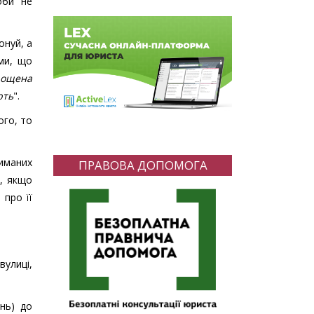
оби не
онуй, а
рми, що
прощена
ють
".
ого, то
иманих
ПРАВОВА ДОПОМОГА
и, якщо
 про її
вулиці,
ень) до