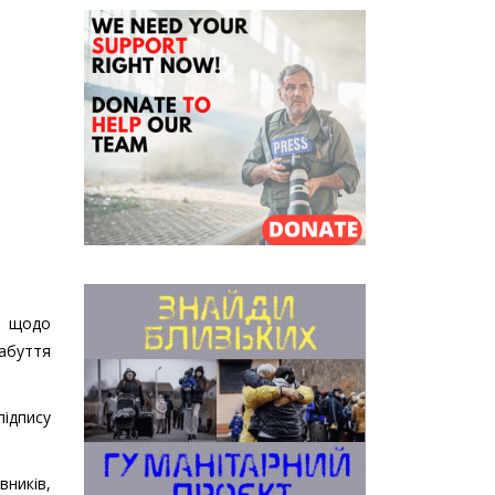
и щодо
абуття
підпису
ників,