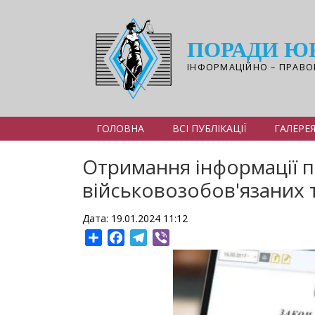
Перейти
до
основного
ПОРАДИ Ю
вмісту
ІНФОРМАЦІЙНО – ПРАВО
ГОЛОВНА
ВСІ ПУБЛІКАЦІЇ
ГАЛЕРЕ
Отримання інформації п
військовозобов'язаних т
Дата: 19.01.2024 11:12
Share
Facebook
Telegram
Viber