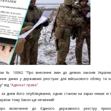
том № 10062 "Про внесення змін до деяких законів Україн
ння даних у державних реєстрах для військового обліку та н
" від "
Адвокат права
".
 за днем його опублікування, однак станом на зараз немає ні 
України тому Закон ще нечинний!
про включення до Єдиного державного реєстру призов