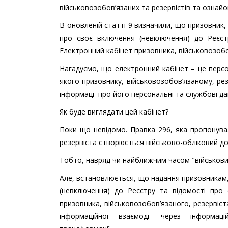
військовозобов’язаних та резервістів та ознайо
В оновленій статті 9 визначили, що призовник
про своє включення (невключення) до Реєстр
Електронний кабінет призовника, військовозобо
Нагадуємо, що електронний кабінет – це персо
якого призовнику, військовозобов’язаному, ре
інформації про його персональні та службові дан
Як буде виглядати цей кабінет?
Поки що невідомо. Правка 296, яка пропонува
резервіста створюється військово-обліковий до
Тобто, навряд чи найближчим часом "військовий 
Але, встановлюється, що надання призовникам,
(невключення) до Реєстру та відомості про 
призовника, військовозобов’язаного, резервіс
інформаційної взаємодії через інформацій