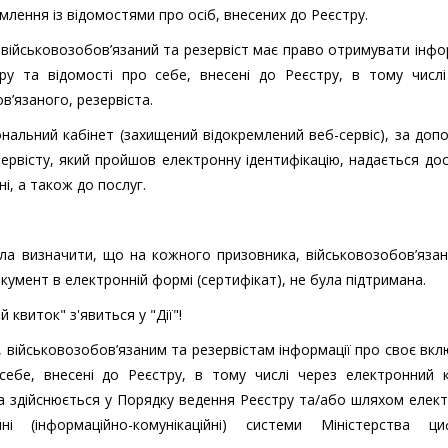
млення із відомостями про осіб, внесених до Реєстру.
, військовозобов’язаний та резервіст має право отримувати інф
у та відомості про себе, внесені до Реєстру, в тому числі
в’язаного, резервіста.
нальний кабінет (захищений відокремлений веб-сервіс), за до
зервісту, який пройшов електронну ідентифікацію, надається до
і, а також до послуг.
ла визначити, що на кожного призовника, військовозобов’яза
кумент в електронній формі (сертифікат), не була підтримана.
квиток" з'явиться у "Дії"!
 військовозобов’язаним та резервістам інформації про своє вк
себе, внесені до Реєстру, в тому числі через електронний к
та здійснюється у Порядку ведення Реєстру та/або шляхом елек
ні (інформаційно-комунікаційні) системи Міністерства ци