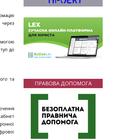
ормацію
 через
помогою
ступ до
ного та
ПРАВОВА ДОПОМОГА
лючення
абінет
тронної
фрової