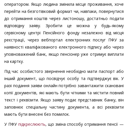
оператором. Якщо людина змінила місце проживання, хоче
перейти на безготівковий формат чи, навпаки, повернутися
до отримання коштів через листоношу, достатньо подати
відповідну заяву. Зробити це можна у будь-якому
сервісному центрі Пенсійного фонду незалежно від місця
реєстрації, через вебпортал електронних послуг ПФУ за
наявності кваліфікованого електронного підпису або через
уповноважений банк, якщо пенсіонер уже отримує виплати
на картку.
Під час особистого звернення необхідно мати паспорт або
інший документ, що посвідчує особу та підтверджує вік. У
разі подання заяви онлайн потрібно завантажити скановані
копії документів, які мають бути чіткими та містити повний
текст і реквізити. Якщо заяву подає представник банку, він
заповнює спеціальну частину документа, а всі реквізити
мають бути внесені без помилок.
У ПФУ
підкреслюють
, що зміна способу отримання пенсії —