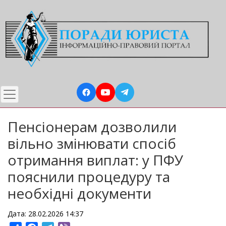
Перейти
до
основного
вмісту
Пенсіонерам дозволили
вільно змінювати спосіб
отримання виплат: у ПФУ
пояснили процедуру та
необхідні документи
Дата: 28.02.2026 14:37