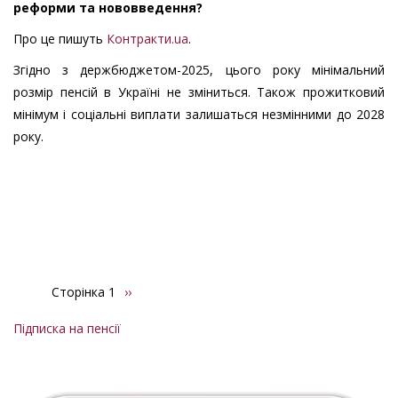
реформи та нововведення?
Про це пишуть
Контракти.ua
.
Згідно з держбюджетом-2025, цього року мінімальний
розмір пенсій в Україні не зміниться. Також прожитковий
мінімум і соціальні виплати залишаться незмінними до 2028
року.
Сторінка 1
Наступна
››
Розбивка
сторінка
на
Підписка на пенсії
сторінки