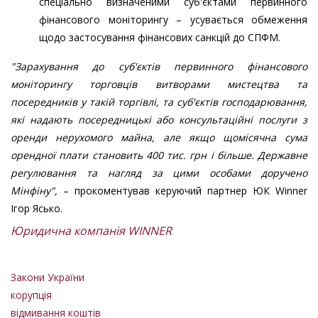
спеціально визначеними суб'єктами первинного
фінансового моніторингу – усувається обмеження
щодо застосування фінансових санкцій до СПФМ.
"Зарахування до суб'єктів первинного фінансового
моніторингу торговців витворами мистецтва та
посередників у такій торгівлі, та суб'єктів господарювання,
які надають посередницькі або консультаційні послуги з
оренди нерухомого майна, але якщо щомісячна сума
орендної плати становить 400 тис. грн і більше. Державне
регулювання та нагляд за цими особами доручено
Мінфіну",
– прокоментував керуючий партнер ЮК Winner
Ігор Ясько.
Юридична компанія WINNER
Закони України
корупція
відмивання коштів