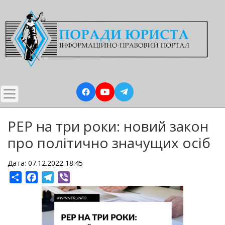
Перейти
до
основного
вмісту
PEP на три роки: новий закон
про політично значущих осіб
Дата: 07.12.2022 18:45
Share
Facebook
Telegram
Viber