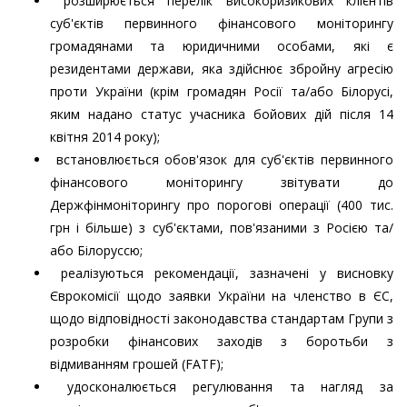
розширюється перелік високоризикових клієнтів
суб'єктів первинного фінансового моніторингу
громадянами та юридичними особами, які є
резидентами держави, яка здійснює збройну агресію
проти України (крім громадян Росії та/або Білорусі,
яким надано статус учасника бойових дій після 14
квітня 2014 року);
встановлюється обов'язок для суб'єктів первинного
фінансового моніторингу звітувати до
Держфінмоніторингу про порогові операції (400 тис.
грн і більше) з суб'єктами, пов'язаними з Росією та/
або Білоруссю;
реалізуються рекомендації, зазначені у висновку
Єврокомісії щодо заявки України на членство в ЄС,
щодо відповідності законодавства стандартам Групи з
розробки фінансових заходів з боротьби з
відмиванням грошей (FATF);
удосконалюється регулювання та нагляд за