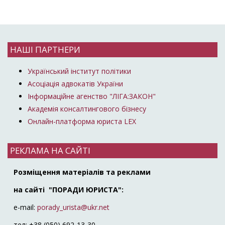
НАШІ ПАРТНЕРИ
Український інститут політики
Асоціація адвокатів України
Інформаційне агенство "ЛІГА:ЗАКОН"
Академія консалтингового бізнесу
Онлайн-платформа юриста LEX
РЕКЛАМА НА САЙТІ
Розміщення матеріалів та реклами
на сайті "ПОРАДИ ЮРИСТА":
e-mail:
porady_urista@ukr.net
тел: +38 (050) 692-13-30