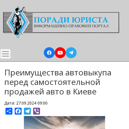
Перейти
до
основного
вмісту
Преимущества автовыкупа
перед самостоятельной
продажей авто в Киеве
Дата: 27.09.2024 09:00
Share
Facebook
Telegram
Viber