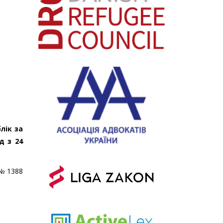
лік за
д з 24
 № 1388