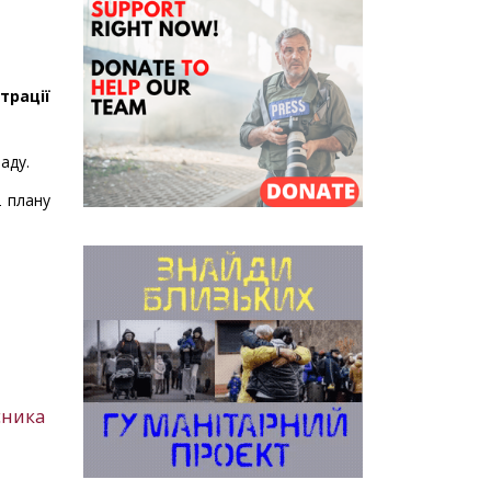
трації
ладу.
2 плану
сника