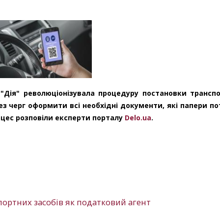
 "Дія" революціонізувала процедуру постановки трансп
без черг оформити всі необхідні документи, які папери по
роцес розповіли експерти порталу
Delo.ua
.
спортних засобів як податковий агент