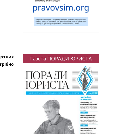
ортних
Газета ПОРАДИ ЮРИСТА
трібно