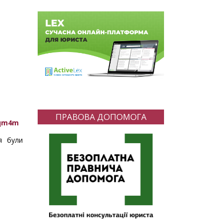
ПРАВОВА ДОПОМОГА
6qm4m
я були