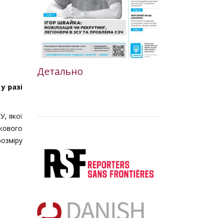
Детально
у разі
У, якої
ткового
озміру