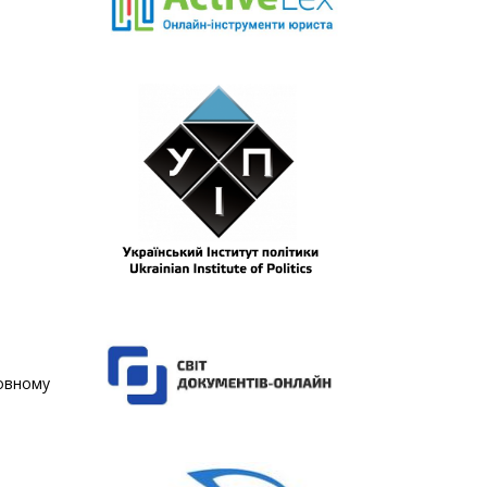
.
ловному