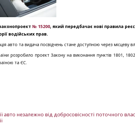
 законопроект
№ 15200
, який передбачає нові правила реєс
рії водійських прав.
ція авто та видача посвідчень стане доступною через місцеву в
аїни розробило проект Закону на виконання пунктів 1801, 180
раїною та ЄС.
ї авто незалежно від добросовісності поточного вла
ї