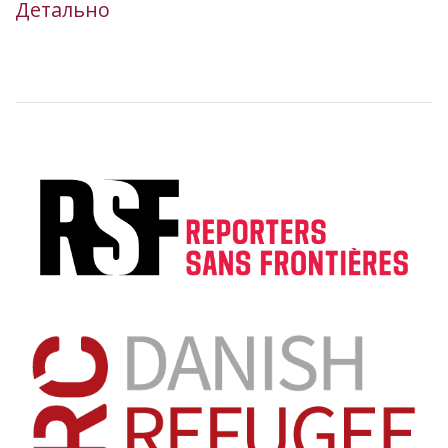
Детально