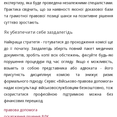
експертизу, яка буде проведена незалежними спеціалістами.
Практика свідчить, що за наявності якісної доказової бази
та грамотної правової позиції шанси на позитивне рішення
суттєво зростають.
Як убезпечити себе заздалегідь
Найкраща стратегія - готуватися до проходження комісії ще
до її початку. Заздалегідь зберіть повний пакет медичних
документів, зробіть копії всіх обстежень, фіксуйте будь-які
порушення процедури під час огляду. Якщо є можливість,
візьміть із собою представника або адвоката - його
присутність дисциплінує комісію та знижує ризик
формального підходу. Сервіс «Військово-правова допомога»
надає консультації військовослужбовцям безкоштовно, тож
скористатися професійною підтримкою можна без
фінансових перешкод.
правова допомога
оскарження рішення ВЛК