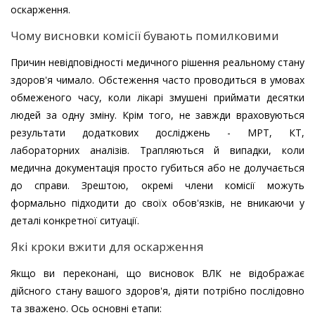
оскарження.
Чому висновки комісії бувають помилковими
Причин невідповідності медичного рішення реальному стану
здоров'я чимало. Обстеження часто проводиться в умовах
обмеженого часу, коли лікарі змушені приймати десятки
людей за одну зміну. Крім того, не завжди враховуються
результати додаткових досліджень - МРТ, КТ,
лабораторних аналізів. Трапляються й випадки, коли
медична документація просто губиться або не долучається
до справи. Зрештою, окремі члени комісії можуть
формально підходити до своїх обов'язків, не вникаючи у
деталі конкретної ситуації.
Які кроки вжити для оскарження
Якщо ви переконані, що висновок ВЛК не відображає
дійсного стану вашого здоров'я, діяти потрібно послідовно
та зважено. Ось основні етапи: