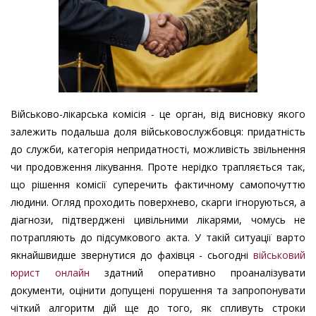
Військово-лікарська комісія - це орган, від висновку якого
залежить подальша доля військовослужбовця: придатність
до служби, категорія непридатності, можливість звільнення
чи продовження лікування. Проте нерідко трапляється так,
що рішення комісії суперечить фактичному самопочуттю
людини. Огляд проходить поверхнево, скарги ігноруються, а
діагнози, підтверджені цивільними лікарями, чомусь не
потрапляють до підсумкового акта. У такій ситуації варто
якнайшвидше звернутися до фахівця - сьогодні
військовий
юрист онлайн
здатний оперативно проаналізувати
документи, оцінити допущені порушення та запропонувати
чіткий алгоритм дій ще до того, як спливуть строки