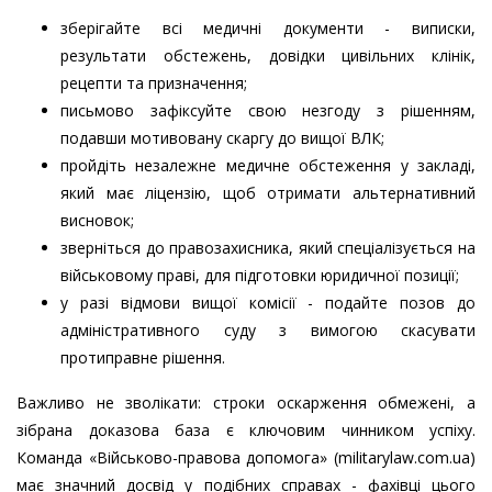
зберігайте всі медичні документи - виписки,
результати обстежень, довідки цивільних клінік,
рецепти та призначення;
письмово зафіксуйте свою незгоду з рішенням,
подавши мотивовану скаргу до вищої ВЛК;
пройдіть незалежне медичне обстеження у закладі,
який має ліцензію, щоб отримати альтернативний
висновок;
зверніться до правозахисника, який спеціалізується на
військовому праві, для підготовки юридичної позиції;
у разі відмови вищої комісії - подайте позов до
адміністративного суду з вимогою скасувати
протиправне рішення.
Важливо не зволікати: строки оскарження обмежені, а
зібрана доказова база є ключовим чинником успіху.
Команда «Військово-правова допомога» (militarylaw.com.ua)
має значний досвід у подібних справах - фахівці цього