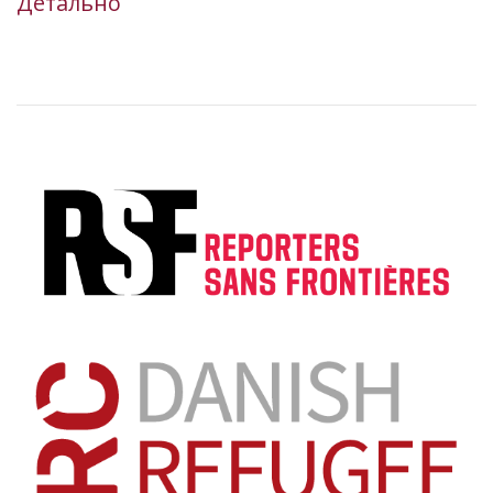
Детально