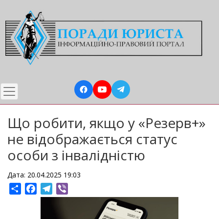
Перейти
до
основного
вмісту
Що робити, якщо у «Резерв+»
не відображається статус
особи з інвалідністю
Дата: 20.04.2025 19:03
Share
Facebook
Telegram
Viber