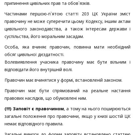
припинення цивільних прав та обов`язків.
Частинами першою-п`ятою статті 203 ЦК України зміст
правочину не може суперечити цьому Кодексу, іншим актам
цивільного законодавства, а також інтересам держави і
суспільства, його моральним засадам.
Особа, яка вчиняє правочин, повинна мати необхідний
обсяг цивільної дієздатності.
Волевиявлення учасника правочину має бути вільним і
відповідати його внутрішній волі.
Правочин має вчинятися у формі, встановленій законом.
Правочин має бути спрямований на реальне настання
правових наслідків, що обумовлені ним.
(!!!)
Заповіт є правочином
, а тому на нього поширюються
загальні положення про правочини, якщо у книзі шостій ЦК
немає відповідного правила.
Загальні вимоги до форми заповіту встановлено статтею