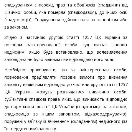
спадкуванням є перехід прав та обов`язків (спадщини) від
фізичної особи, яка померла (спадкодавця), до інших осіб
(спадкоємців). Спадкування здійснюється за заповітом або
за законом.
Згідно з частиною другою статті 1257 ЦК України за
позовом заінтересованої особи суд визнає заповіт
недійсним, якщо буде встановлено, що волевиявлення
заповідача не було вільним і не відповідало його волі.
Необхідно враховувати, що як заінтересовані особи,
повноважні пред`являти позовні вимоги про визнання
заповіту недійсним відповідно до частини другої статті 1257
ЦК України, можуть розглядатися виключно особи,
суб`єктивні спадкові права яких, що виникають відповідно
до норм книги шостої ЦК України (спадкоємців за законом,
спадкоємців за іншим заповітом, відказоодержувачів),
порушені у зв`язку із вчиненням (складанням) недійсного (за
їх твердженням) заповіту.