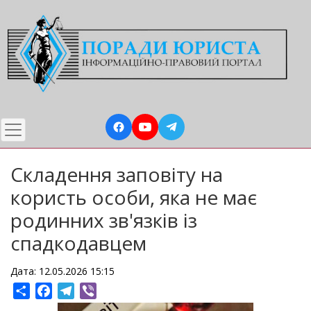
Перейти
до
основного
вмісту
Складення заповіту на
користь особи, яка не має
родинних зв'язків із
спадкодавцем
Дата: 12.05.2026 15:15
Share
Facebook
Telegram
Viber