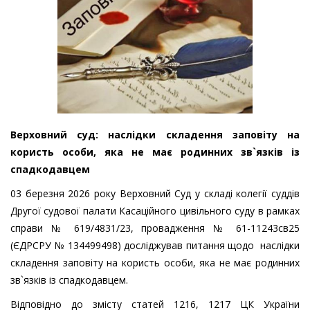
Верховний суд: наслідки складення заповіту на
користь особи, яка не має родинних зв`язків із
спадкодавцем
03 березня 2026 року Верховний Суд у складі колегії суддів
Другої судової палати Касаційного цивільного суду в рамках
справи № 619/4831/23, провадження № 61-11243св25
(ЄДРСРУ № 134499498) досліджував питання щодо наслідки
складення заповіту на користь особи, яка не має родинних
зв`язків із спадкодавцем.
Відповідно до змісту статей 1216, 1217 ЦК України