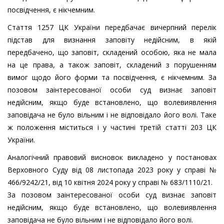
посвідчення, є нікчемним.
Стаття 1257 ЦК України передбачає вичерпний перелік
підстав для визнання заповіту недійсним, в якій
передбачено, що заповіт, складений особою, яка не мала
на це права, а також заповіт, складений з порушенням
вимог щодо його форми та посвідчення, є нікчемним. За
позовом заінтересованої особи суд визнає заповіт
недійсним, якщо буде встановлено, що волевиявлення
заповідача не було вільним і не відповідало його волі. Таке
ж положення міститься і у частині третій статті 203 ЦК
України.
Аналогічний правовий висновок викладено у постановах
Верховного Суду від 08 листопада 2023 року у справі №
466/9242/21, від 10 квітня 2024 року у справі № 683/1110/21.
За позовом заінтересованої особи суд визнає заповіт
недійсним, якщо буде встановлено, що волевиявлення
заповідача не було вільним і не відповідало його волі.