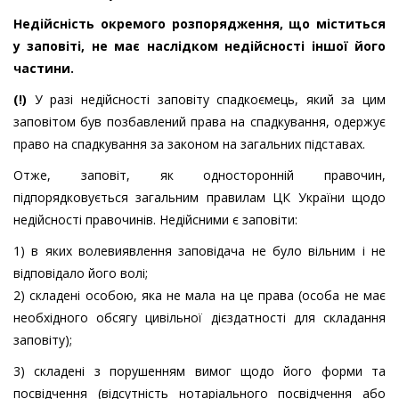
Недійсність окремого розпорядження, що міститься
у заповіті, не має наслідком недійсності іншої його
частини.
(!)
У разі недійсності заповіту спадкоємець, який за цим
заповітом був позбавлений права на спадкування, одержує
право на спадкування за законом на загальних підставах.
Отже, заповіт, як односторонній правочин,
підпорядковується загальним правилам ЦК України щодо
недійсності правочинів. Недійсними є заповіти:
1) в яких волевиявлення заповідача не було вільним і не
відповідало його волі;
2) складені особою, яка не мала на це права (особа не має
необхідного обсягу цивільної дієздатності для складання
заповіту);
3) складені з порушенням вимог щодо його форми та
посвідчення (відсутність нотаріального посвідчення або